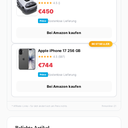
★
★
★
★
★
4.5 ()
€450
Kostenlose Lieferung
Prime
Bei Amazon kaufen
BESTSELLER
Apple iPhone 17 256 GB
★
★
★
★
★
4.5 (597)
€744
Kostenlose Lieferung
Prime
Bei Amazon kaufen
* Affiliate-Links – für dich ändert sich am Preis nichts.
fhmonline-21
Beliebte Artikel