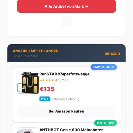
eine Hälfte seines Lebens stand er in der
Alle Artikel von Maik →
Gastronomie – mit allem, was dazugehört. Die andere
Hälfte hat er sich tief in die Welt des SEO und
digitalen Contents vergraben. Diese Mischung aus
Menschenkenntnis und Online-Know-how macht
seine Artikel aus: direkt, unterhaltsam und immer nah
dran. Wenn Maik nicht gerade den heißesten Tratsch
UNSERE EMPFEHLUNGEN
aus der Promi-Welt aufspürt oder die besten
amazon
Passend zum Artikel
Lifestyle-Empfehlungen zusammenstellt, findet man
ihn beim Wandern in den Schweizer Alpen, am Grill
EMPFEHLUNG
mit Freunden oder auf der Suche nach dem
RunSTAR Körperfettwaage
perfekten Espresso. Sein Motto: Lieber einmal richtig
★
★
★
★
★
4.5 (4500)
als zehnmal halb.
€135
Kostenlose Lieferung
Prime
Bei Amazon kaufen
PREIS-TIPP
ANTHBOT Genie 600 Mähroboter