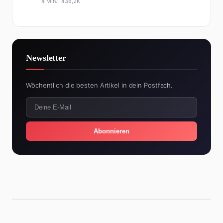
4 Min. ·
438,2K
Newsletter
Wöchentlich die besten Artikel in dein Postfach.
Abonnieren