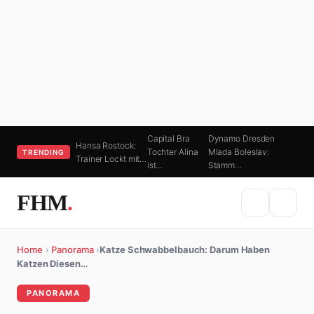
Capital Bra
Dynamo Dresden
Hansa Rostock:
Tochter Alina
Mlada Boleslav:
TRENDING
Trainer Lockt mit…
ist…
Stamm…
FHM
.
Home
›
Panorama
›
Katze Schwabbelbauch: Darum Haben
Katzen Diesen…
PANORAMA