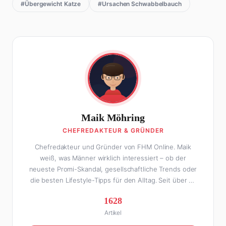
#Übergewicht Katze
#Ursachen Schwabbelbauch
Maik Möhring
CHEFREDAKTEUR & GRÜNDER
Chefredakteur und Gründer von FHM Online. Maik
weiß, was Männer wirklich interessiert – ob der
neueste Promi-Skandal, gesellschaftliche Trends oder
die besten Lifestyle-Tipps für den Alltag. Seit über 10
Jahren macht er digitales Publishing und hat FHM
1628
Online zu einer der führenden Männer-Lifestyle-
Artikel
Plattformen im deutschsprachigen Raum aufgebaut.
Sein Weg dahin war alles andere als geradlinig: Die