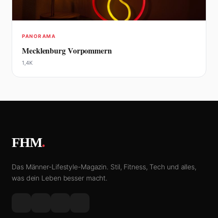
PANORAMA
Mecklenburg Vorpommern
1,4K
FHM
.
Das Männer-Lifestyle-Magazin. Stil, Fitness, Tech und alles,
was dein Leben besser macht.