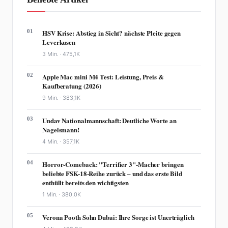
01
HSV Krise: Abstieg in Sicht? nächste Pleite gegen
Leverkusen
3 Min. ·
475,1K
02
Apple Mac mini M4 Test: Leistung, Preis &
Kaufberatung (2026)
9 Min. ·
383,1K
03
Undav Nationalmannschaft: Deutliche Worte an
Nagelsmann!
4 Min. ·
357,1K
04
Horror-Comeback: "Terrifier 3"-Macher bringen
beliebte FSK-18-Reihe zurück – und das erste Bild
enthüllt bereits den wichtigsten
1 Min. ·
380,0K
05
Verona Pooth Sohn Dubai: Ihre Sorge ist Unerträglich