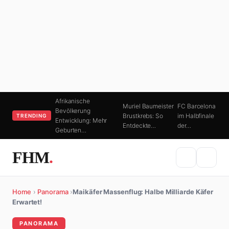
Afrikanische
Muriel Baumeister
FC Barcelona
Bevölkerung
Brustkrebs: So
im Halbfinale
TRENDING
Entwicklung: Mehr
Entdeckte…
der…
Geburten…
FHM
.
Home
›
Panorama
›
Maikäfer Massenflug: Halbe Milliarde Käfer
Erwartet!
PANORAMA