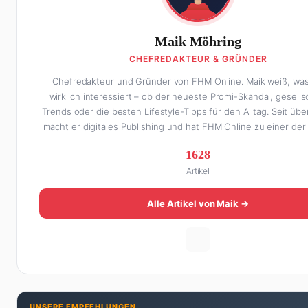
Maik Möhring
CHEFREDAKTEUR & GRÜNDER
Chefredakteur und Gründer von FHM Online. Maik weiß, wa
wirklich interessiert – ob der neueste Promi-Skandal, gesells
Trends oder die besten Lifestyle-Tipps für den Alltag. Seit übe
macht er digitales Publishing und hat FHM Online zu einer de
Männer-Lifestyle-Plattformen im deutschsprachigen Raum aufg
1628
Weg dahin war alles andere als geradlinig: Die eine Hälfte se
Artikel
stand er in der Gastronomie – mit allem, was dazugehört. D
Hälfte hat er sich tief in die Welt des SEO und digitalen C
vergraben. Diese Mischung aus Menschenkenntnis und Onlin
Alle Artikel von Maik →
macht seine Artikel aus: direkt, unterhaltsam und immer nah 
Maik nicht gerade den heißesten Tratsch aus der Promi-Welt au
die besten Lifestyle-Empfehlungen zusammenstellt, findet ma
Wandern in den Schweizer Alpen, am Grill mit Freunden ode
Suche nach dem perfekten Espresso. Sein Motto: Lieber einmal 
zehnmal halb.
UNSERE EMPFEHLUNGEN