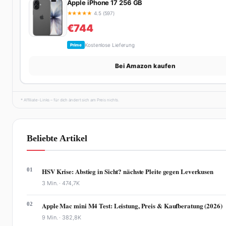
Apple iPhone 17 256 GB
★
★
★
★
★
4.5 (597)
€744
Kostenlose Lieferung
Prime
Bei Amazon kaufen
* Affiliate-Links – für dich ändert sich am Preis nichts.
Beliebte Artikel
01
HSV Krise: Abstieg in Sicht? nächste Pleite gegen Leverkusen
3 Min. ·
474,7K
02
Apple Mac mini M4 Test: Leistung, Preis & Kaufberatung (2026)
9 Min. ·
382,8K