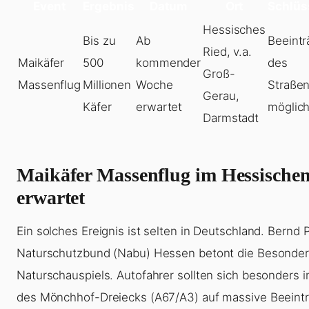
Event
Ergebnis
Datum
Ort
Schlü
Hessisches
Bis zu
Ab
Beeintr
Ried, v.a.
Maikäfer
500
kommender
des
Groß-
Massenflug
Millionen
Woche
Straße
Gerau,
Käfer
erwartet
möglic
Darmstadt
Maikäfer Massenflug im Hessische
erwartet
Ein solches Ereignis ist selten in Deutschland. Bernd 
Naturschutzbund (Nabu) Hessen betont die Besonder
Naturschauspiels. Autofahrer sollten sich besonders 
des Mönchhof-Dreiecks (A67/A3) auf massive Beeint