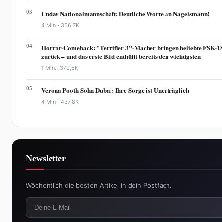
03
Undav Nationalmannschaft: Deutliche Worte an Nagelsmann!
4 Min. ·
356,7K
04
Horror-Comeback: "Terrifier 3"-Macher bringen beliebte FSK-1
zurück – und das erste Bild enthüllt bereits den wichtigsten
1 Min. ·
379,6K
05
Verona Pooth Sohn Dubai: Ihre Sorge ist Unerträglich
4 Min. ·
437,8K
Newsletter
Wöchentlich die besten Artikel in dein Postfach.