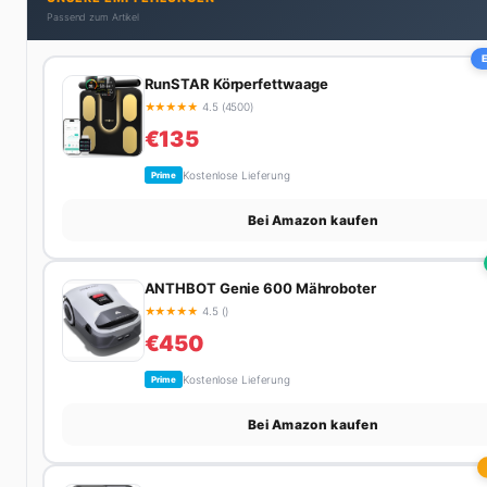
Passend zum Artikel
RunSTAR Körperfettwaage
★
★
★
★
★
4.5 (4500)
€135
Kostenlose Lieferung
Prime
Bei Amazon kaufen
ANTHBOT Genie 600 Mähroboter
★
★
★
★
★
4.5 ()
€450
Kostenlose Lieferung
Prime
Bei Amazon kaufen