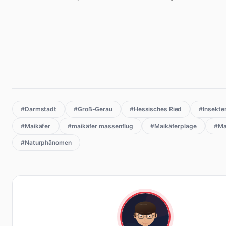
#Darmstadt
#Groß-Gerau
#Hessisches Ried
#Insekte
#Maikäfer
#maikäfer massenflug
#Maikäferplage
#Ma
#Naturphänomen