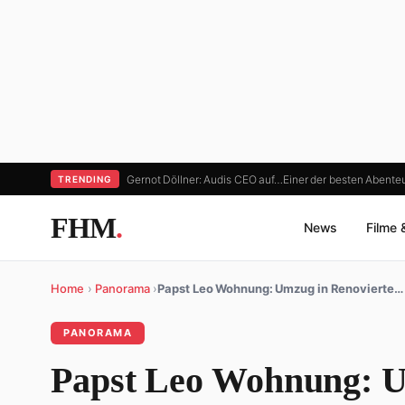
Gernot Döllner: Audis CEO auf…
Einer der besten Abenteu
TRENDING
FHM
.
News
Filme 
Home
›
Panorama
›
Papst Leo Wohnung: Umzug in Renovierte…
PANORAMA
Papst Leo Wohnung: U