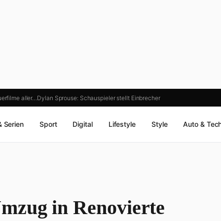
erfilme aller…
Dylan Sprouse: Schauspieler stellt Einbrecher
& Serien
Sport
Digital
Lifestyle
Style
Auto & Tec
mzug in Renovierte