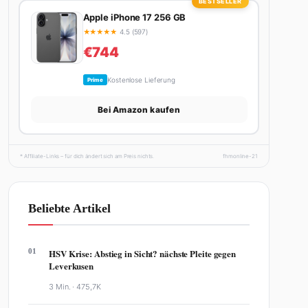
BESTSELLER
Apple iPhone 17 256 GB
★
★
★
★
★
4.5 (597)
€744
Kostenlose Lieferung
Prime
Bei Amazon kaufen
* Affiliate-Links – für dich ändert sich am Preis nichts.
fhmonline-21
Beliebte Artikel
01
HSV Krise: Abstieg in Sicht? nächste Pleite gegen
Leverkusen
3 Min. ·
475,7K