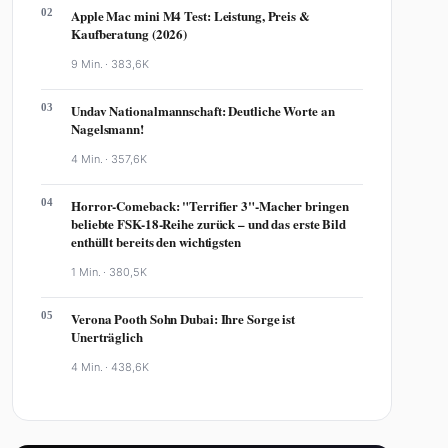
02
Apple Mac mini M4 Test: Leistung, Preis &
Kaufberatung (2026)
9 Min. ·
383,6K
03
Undav Nationalmannschaft: Deutliche Worte an
Nagelsmann!
4 Min. ·
357,6K
04
Horror-Comeback: "Terrifier 3"-Macher bringen
beliebte FSK-18-Reihe zurück – und das erste Bild
enthüllt bereits den wichtigsten
1 Min. ·
380,5K
05
Verona Pooth Sohn Dubai: Ihre Sorge ist
Unerträglich
4 Min. ·
438,6K