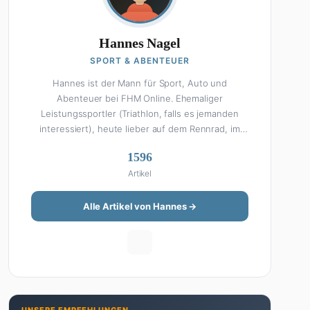
Hannes Nagel
SPORT & ABENTEUER
Hannes ist der Mann für Sport, Auto und
Abenteuer bei FHM Online. Ehemaliger
Leistungssportler (Triathlon, falls es jemanden
interessiert), heute lieber auf dem Rennrad, im
Fitnessstudio oder beim Kochen am Smoker. Sein
1596
Wissen über Sport ist enzyklopädisch: Egal ob
Artikel
Bundesliga-Analyse, Formel 1, UFC oder Olympia –
Hannes liefert fundierte Einschätzungen mit der
Leidenschaft eines echten Fans. Aber Sport ist
Alle Artikel von Hannes →
nur die halbe Miete: Hannes ist auch unser Auto-
Experte. Vom Elektro-SUV bis zum Oldtimer-
Projekt hat er alles schon gefahren, zerlegt oder
beides. Seine Roadtrip-Guides und Grillrezepte
gehören zu den beliebtesten Artikeln auf der
Seite. Wenn Hannes mal nicht über Sport oder