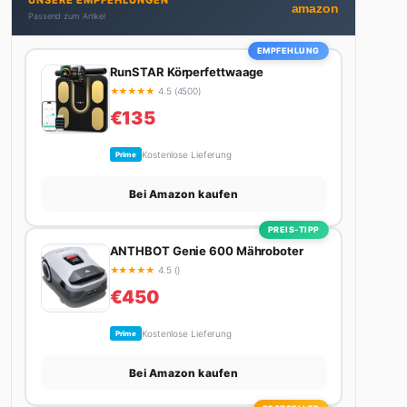
UNSERE EMPFEHLUNGEN
Autos schreibt, plant er den nächsten Abenteuer-
amazon
Passend zum Artikel
Trip – sei es ein Wochenende in den Bergen, eine
Motorradtour durch die Alpen oder der jährliche
EMPFEHLUNG
Campingtrip mit den Jungs. Sein Credo: Das Leben
RunSTAR Körperfettwaage
ist zu kurz für langweilige Wochenenden.
★
★
★
★
★
4.5 (4500)
€135
Kostenlose Lieferung
Prime
Bei Amazon kaufen
PREIS-TIPP
ANTHBOT Genie 600 Mähroboter
★
★
★
★
★
4.5 ()
€450
Kostenlose Lieferung
Prime
Bei Amazon kaufen