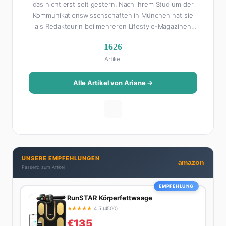
das nicht erst seit gestern. Nach ihrem Studium der
Kommunikationswissenschaften in München hat sie
als Redakteurin bei mehreren Lifestyle-Magazinen
gearbeitet, bevor sie zum FHM-Team gestoßen ist.
1626
Als Lifestyle-Redakteurin schreibt sie über alles, was
Artikel
das Leben schöner macht: von Interior Design und
Reise-Tipps über Food-Trends bis hin zu
Beziehungsratgebern, die auch Männer gerne lesen.
Alle Artikel von Ariane →
Ihre Geheimwaffe: Sie weiß genau, was Frauen an
Männern wirklich cool finden – und was absolut gar
nicht geht. Privat ist Ariane begeisterte Yoga-
Praktizierende, Serien-Junkie (aktuell: alles auf
Netflix) und auf der ewigen Suche nach dem besten
Brunch-Spot der Stadt. Ihre Interior-Tipps basieren
UNSERE EMPFEHLUNGEN
auf echter Erfahrung – ihre Wohnung wurde schon
amazon
Passend zum Artikel
zweimal in Design-Blogs gefeatured.
EMPFEHLUNG
RunSTAR Körperfettwaage
★
★
★
★
★
4.5 (4500)
€135