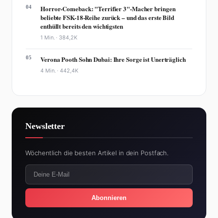
04
Horror-Comeback: "Terrifier 3"-Macher bringen
beliebte FSK-18-Reihe zurück – und das erste Bild
enthüllt bereits den wichtigsten
1 Min. ·
384,2K
05
Verona Pooth Sohn Dubai: Ihre Sorge ist Unerträglich
4 Min. ·
442,4K
Newsletter
Wöchentlich die besten Artikel in dein Postfach.
Abonnieren