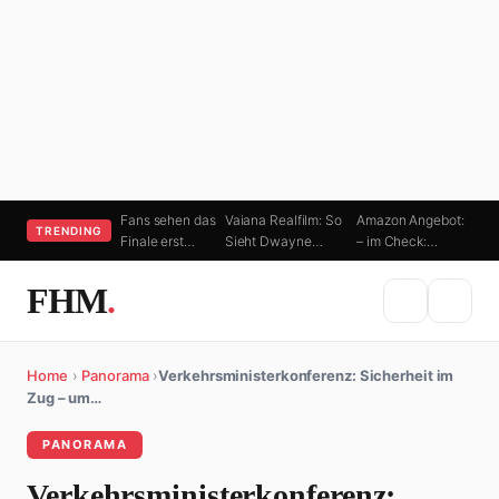
Fans sehen das
Vaiana Realfilm: So
Amazon Angebot:
TRENDING
Finale erst…
Sieht Dwayne…
– im Check:…
FHM
.
Home
›
Panorama
›
Verkehrsministerkonferenz: Sicherheit im
Zug – um…
PANORAMA
Verkehrsministerkonferenz: