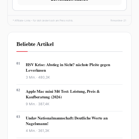
* Affiliate-Links – für dich ändert sich am Preis nichts.
fhmonline-21
Beliebte Artikel
01
HSV Krise: Abstieg in Sicht? nächste Pleite gegen
Leverkusen
3 Min. ·
480,3K
02
Apple Mac mini M4 Test: Leistung, Preis &
Kaufberatung (2026)
9 Min. ·
387,4K
03
Undav Nationalmannschaft: Deutliche Worte an
Nagelsmann!
4 Min. ·
361,3K