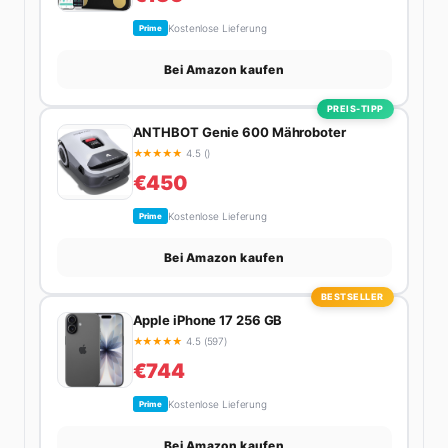
Kostenlose Lieferung
Prime
Bei Amazon kaufen
PREIS-TIPP
ANTHBOT Genie 600 Mähroboter
★
★
★
★
★
4.5 ()
€450
Kostenlose Lieferung
Prime
Bei Amazon kaufen
BESTSELLER
Apple iPhone 17 256 GB
★
★
★
★
★
4.5 (597)
€744
Kostenlose Lieferung
Prime
Bei Amazon kaufen