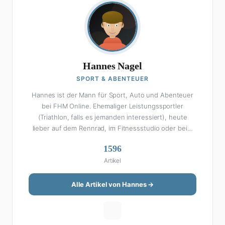
Hannes Nagel
SPORT & ABENTEUER
Hannes ist der Mann für Sport, Auto und Abenteuer
bei FHM Online. Ehemaliger Leistungssportler
(Triathlon, falls es jemanden interessiert), heute
lieber auf dem Rennrad, im Fitnessstudio oder beim
Kochen am Smoker. Sein Wissen über Sport ist
1596
enzyklopädisch: Egal ob Bundesliga-Analyse, Formel 1,
Artikel
UFC oder Olympia – Hannes liefert fundierte
Einschätzungen mit der Leidenschaft eines echten
Fans. Aber Sport ist nur die halbe Miete: Hannes ist
Alle Artikel von Hannes →
auch unser Auto-Experte. Vom Elektro-SUV bis zum
Oldtimer-Projekt hat er alles schon gefahren, zerlegt
oder beides. Seine Roadtrip-Guides und Grillrezepte