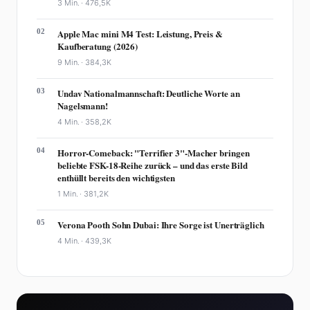
3 Min. ·
476,5K
02
Apple Mac mini M4 Test: Leistung, Preis &
Kaufberatung (2026)
9 Min. ·
384,3K
03
Undav Nationalmannschaft: Deutliche Worte an
Nagelsmann!
4 Min. ·
358,2K
04
Horror-Comeback: "Terrifier 3"-Macher bringen
beliebte FSK-18-Reihe zurück – und das erste Bild
enthüllt bereits den wichtigsten
1 Min. ·
381,2K
05
Verona Pooth Sohn Dubai: Ihre Sorge ist Unerträglich
4 Min. ·
439,3K