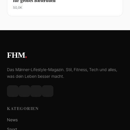
für großes Bieterduell
50,0K
FHM
.
Das Männer-Lifestyle-Magazin. Stil, Fitness, Tech und alles,
was dein Leben besser macht.
KATEGORIEN
News
Sport