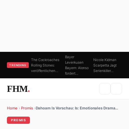
Bayer
The Cockroaches
Nicole Kidman
Leverkusen
Rolling Stones:
Scarpetta Jagt
TRENDING
Bayern: Alonso
veröffentlichen…
Serienkiller…
fordert…
FHM
.
Home
›
Promis
›
Dahoam Is Vorschau: Is: Emotionales Drama…
PROMIS