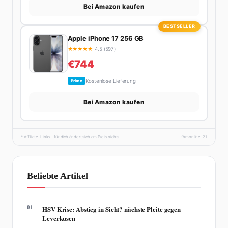
Bei Amazon kaufen
BESTSELLER
Apple iPhone 17 256 GB
★
★
★
★
★
4.5 (597)
€744
Kostenlose Lieferung
Prime
Bei Amazon kaufen
* Affiliate-Links – für dich ändert sich am Preis nichts.
fhmonline-21
Beliebte Artikel
01
HSV Krise: Abstieg in Sicht? nächste Pleite gegen
Leverkusen