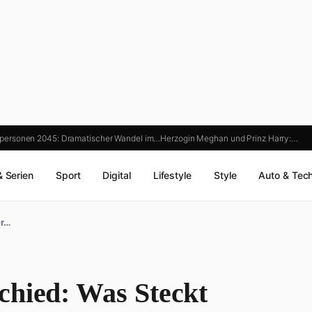
personen 2045: Dramatischer Wandel im…
Herzogin Meghan und Prinz Harry:…
& Serien
Sport
Digital
Lifestyle
Style
Auto & Tec
er…
chied: Was Steckt