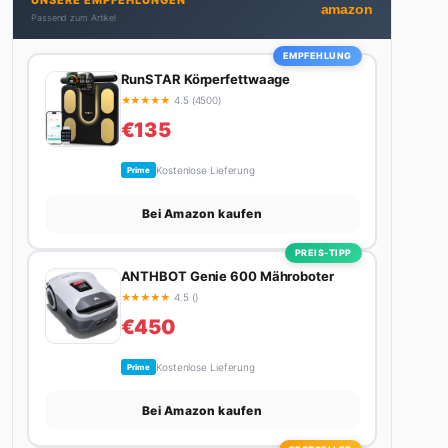
UNSERE EMPFEHLUNGEN
Stadt. Ihre Interior-Tipps basieren auf echter
amazon
Passend zum Artikel
Erfahrung – ihre Wohnung wurde schon zweimal in
Design-Blogs gefeatured.
EMPFEHLUNG
RunSTAR Körperfettwaage
★
★
★
★
★
4.5 (4500)
€135
Kostenlose Lieferung
Prime
Bei Amazon kaufen
PREIS-TIPP
ANTHBOT Genie 600 Mähroboter
★
★
★
★
★
4.5 ()
€450
Kostenlose Lieferung
Prime
Bei Amazon kaufen