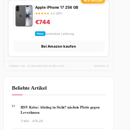
BESTSELLER
Apple iPhone 17 256 GB
★
★
★
★
★
4.5 (597)
€744
Kostenlose Lieferung
Prime
Bei Amazon kaufen
* Affiliate-Links – für dich ändert sich am Preis nichts.
fhmonline-21
Beliebte Artikel
01
HSV Krise: Abstieg in Sicht? nächste Pleite gegen
Leverkusen
3 Min. ·
476,2K