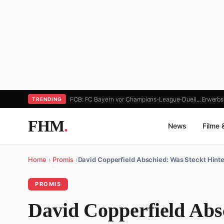
FCB: FC Bayern vor Champions-League-Duell…
Erwerbs
TRENDING
FHM
.
News
Filme 
Home
›
Promis
›
David Copperfield Abschied: Was Steckt Hint
PROMIS
David Copperfield Abs