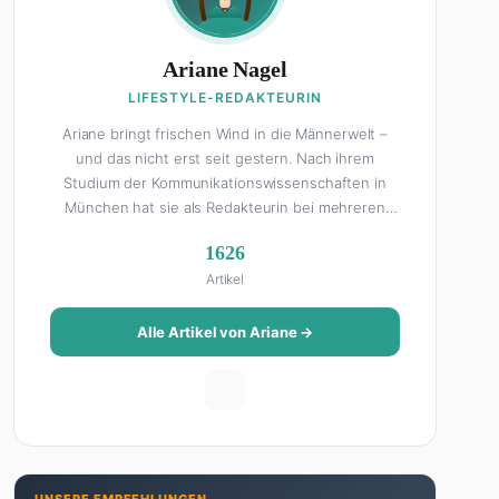
Ariane Nagel
LIFESTYLE-REDAKTEURIN
Ariane bringt frischen Wind in die Männerwelt –
und das nicht erst seit gestern. Nach ihrem
Studium der Kommunikationswissenschaften in
München hat sie als Redakteurin bei mehreren
Lifestyle-Magazinen gearbeitet, bevor sie zum
1626
FHM-Team gestoßen ist. Als Lifestyle-Redakteurin
Artikel
schreibt sie über alles, was das Leben schöner
macht: von Interior Design und Reise-Tipps über
Food-Trends bis hin zu Beziehungsratgebern, die
Alle Artikel von Ariane →
auch Männer gerne lesen. Ihre Geheimwaffe: Sie
weiß genau, was Frauen an Männern wirklich cool
finden – und was absolut gar nicht geht. Privat ist
Ariane begeisterte Yoga-Praktizierende, Serien-
Junkie (aktuell: alles auf Netflix) und auf der
ewigen Suche nach dem besten Brunch-Spot der