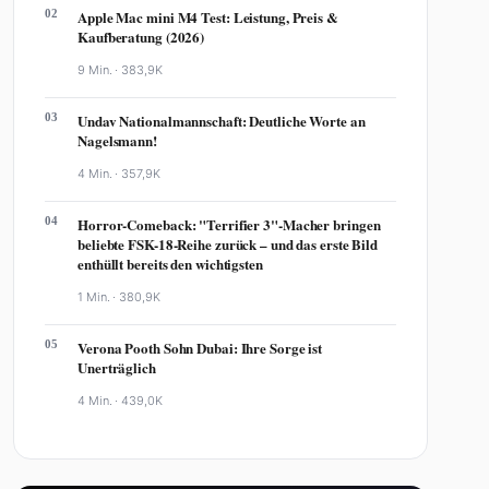
02
Apple Mac mini M4 Test: Leistung, Preis &
Kaufberatung (2026)
9 Min. ·
383,9K
03
Undav Nationalmannschaft: Deutliche Worte an
Nagelsmann!
4 Min. ·
357,9K
04
Horror-Comeback: "Terrifier 3"-Macher bringen
beliebte FSK-18-Reihe zurück – und das erste Bild
enthüllt bereits den wichtigsten
1 Min. ·
380,9K
05
Verona Pooth Sohn Dubai: Ihre Sorge ist
Unerträglich
4 Min. ·
439,0K