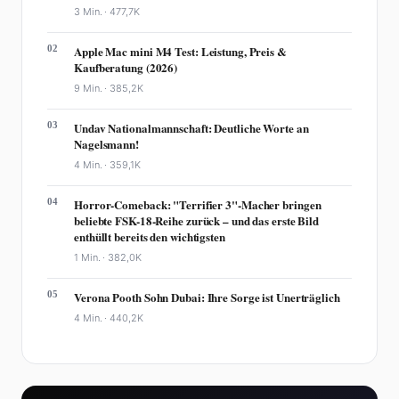
3 Min. ·
477,7K
02
Apple Mac mini M4 Test: Leistung, Preis &
Kaufberatung (2026)
9 Min. ·
385,2K
03
Undav Nationalmannschaft: Deutliche Worte an
Nagelsmann!
4 Min. ·
359,1K
04
Horror-Comeback: "Terrifier 3"-Macher bringen
beliebte FSK-18-Reihe zurück – und das erste Bild
enthüllt bereits den wichtigsten
1 Min. ·
382,0K
05
Verona Pooth Sohn Dubai: Ihre Sorge ist Unerträglich
4 Min. ·
440,2K