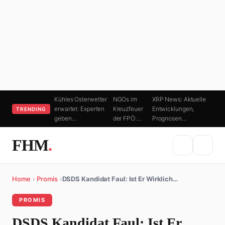
Kühles Osterwetter
NGOs im
XRP News: Aktuelle
erwartet: Experten
Kreuzfeuer
Entwicklungen,
TRENDING
geben…
der FPÖ:…
Prognosen…
FHM
.
Home
›
Promis
›
DSDS Kandidat Faul: Ist Er Wirklich…
PROMIS
DSDS Kandidat Faul: Ist Er