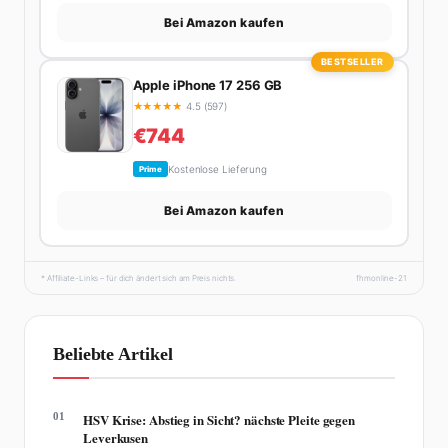
Bei Amazon kaufen
BESTSELLER
Apple iPhone 17 256 GB
★
★
★
★
★
4.5 (597)
€744
Kostenlose Lieferung
Prime
Bei Amazon kaufen
* Affiliate-Links – für dich ändert sich am Preis nichts.
fhmonline-21
Beliebte Artikel
01
HSV Krise: Abstieg in Sicht? nächste Pleite gegen
Leverkusen