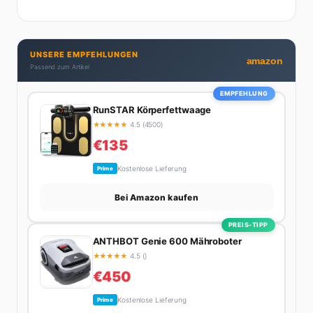
UNSERE EMPFEHLUNGEN
amazon
Passend zum Artikel
EMPFEHLUNG
RunSTAR Körperfettwaage
★
★
★
★
★
4.5 (4500)
€135
Kostenlose Lieferung
Prime
Bei Amazon kaufen
PREIS-TIPP
ANTHBOT Genie 600 Mähroboter
★
★
★
★
★
4.5 ()
€450
Kostenlose Lieferung
Prime