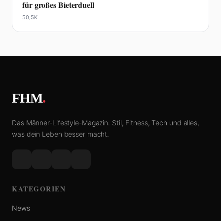
für großes Bieterduell
50,5K
FHM
.
Das Männer-Lifestyle-Magazin. Stil, Fitness, Tech und alles,
was dein Leben besser macht.
KATEGORIEN
News