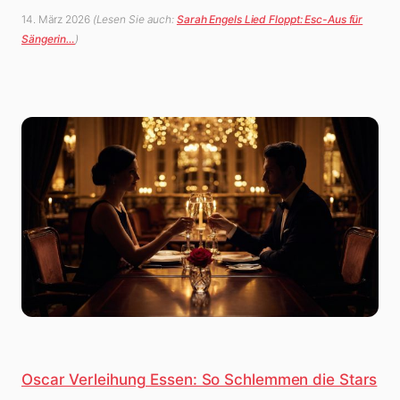
14. März 2026
(Lesen Sie auch:
Sarah Engels Lied Floppt: Esc-Aus für
Sängerin…
)
Oscar Verleihung Essen: So Schlemmen die Stars