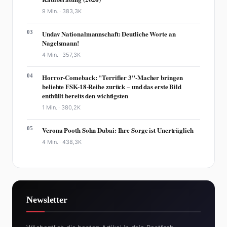
9 Min. ·
383,3K
03
Undav Nationalmannschaft: Deutliche Worte an
Nagelsmann!
4 Min. ·
357,3K
04
Horror-Comeback: "Terrifier 3"-Macher bringen
beliebte FSK-18-Reihe zurück – und das erste Bild
enthüllt bereits den wichtigsten
1 Min. ·
380,2K
05
Verona Pooth Sohn Dubai: Ihre Sorge ist Unerträglich
4 Min. ·
438,3K
Newsletter