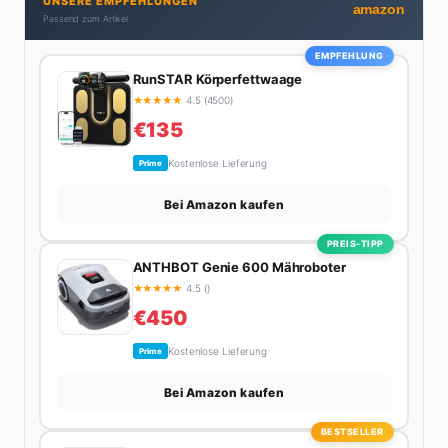
UNSERE EMPFEHLUNGEN
auf echter Erfahrung – ihre Wohnung wurde schon
amazon
Passend zum Artikel
zweimal in Design-Blogs gefeatured.
EMPFEHLUNG
RunSTAR Körperfettwaage
★
★
★
★
★
4.5 (4500)
€135
Kostenlose Lieferung
Prime
Bei Amazon kaufen
PREIS-TIPP
ANTHBOT Genie 600 Mähroboter
★
★
★
★
★
4.5 ()
€450
Kostenlose Lieferung
Prime
Bei Amazon kaufen
BESTSELLER