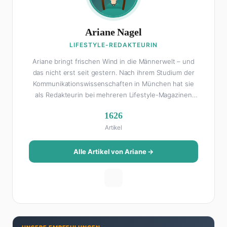
Ariane Nagel
LIFESTYLE-REDAKTEURIN
Ariane bringt frischen Wind in die Männerwelt – und
das nicht erst seit gestern. Nach ihrem Studium der
Kommunikationswissenschaften in München hat sie
als Redakteurin bei mehreren Lifestyle-Magazinen
gearbeitet, bevor sie zum FHM-Team gestoßen ist.
1626
Als Lifestyle-Redakteurin schreibt sie über alles, was
Artikel
das Leben schöner macht: von Interior Design und
Reise-Tipps über Food-Trends bis hin zu
Beziehungsratgebern, die auch Männer gerne lesen.
Alle Artikel von Ariane →
Ihre Geheimwaffe: Sie weiß genau, was Frauen an
Männern wirklich cool finden – und was absolut gar
nicht geht. Privat ist Ariane begeisterte Yoga-
Praktizierende, Serien-Junkie (aktuell: alles auf
Netflix) und auf der ewigen Suche nach dem besten
Brunch-Spot der Stadt. Ihre Interior-Tipps basieren