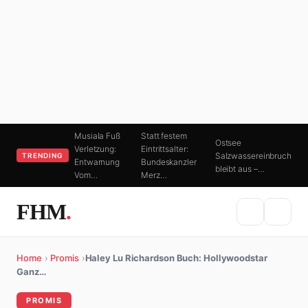
Musiala Fuß
Statt festem
Ostsee
Verletzung:
Eintrittsalter:
Salzwassereinbruch
TRENDING
Entwarnung
Bundeskanzler
bleibt aus –…
Vom…
Merz…
FHM
.
Home
›
Promis
›
Haley Lu Richardson Buch: Hollywoodstar
Ganz…
PROMIS