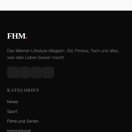
FHM
.
Das Männer-Lifestyle-Magazin. Stil, Fitness, Tech und alles,
was dein Leben besser macht.
KATEGORIEN
News
Sport
Filme und Serien
International