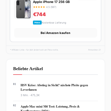
Apple iPhone 17 256 GB
★
★
★
★
★
4.5 (597)
€744
Kostenlose Lieferung
Prime
Bei Amazon kaufen
* Affiliate-Links – für dich ändert sich am Preis nichts.
fhmonline-21
Beliebte Artikel
01
HSV Krise: Abstieg in Sicht? nächste Pleite gegen
Leverkusen
3 Min. ·
475,3K
02
Apple Mac mini M4 Test: Leistung, Preis &
Kaufberatung (2026)