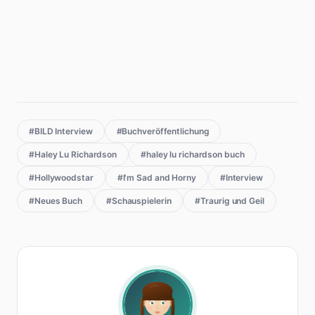
#BILD Interview
#Buchveröffentlichung
#Haley Lu Richardson
#haley lu richardson buch
#Hollywoodstar
#I'm Sad and Horny
#Interview
#Neues Buch
#Schauspielerin
#Traurig und Geil