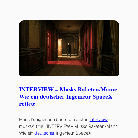
INTERVIEW – Musks Raketen-Mann:
Wie ein deutscher Ingenieur SpaceX
rettete
Hans Königsmann baute die ersten
interview
-
musks/“ title=“INTERVIEW – Musks Raketen-Mann:
Wie ein
deutscher
Ingenieur SpaceX