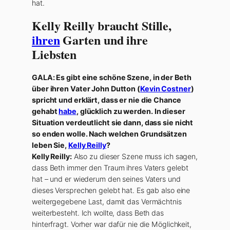
hat.
Kelly Reilly braucht Stille,
ihren
Garten und ihre
Liebsten
GALA: Es gibt eine schöne Szene, in der Beth
über ihren Vater John Dutton (
Kevin Costner
)
spricht und erklärt, dass er nie die Chance
gehabt
habe
, glücklich zu werden. In dieser
Situation verdeutlicht sie dann, dass sie nicht
so enden wolle. Nach welchen Grundsätzen
leben Sie,
Kelly Reilly
?
Kelly Reilly:
Also zu dieser Szene muss ich sagen,
dass Beth immer den Traum ihres Vaters gelebt
hat – und er wiederum den seines Vaters und
dieses Versprechen gelebt hat. Es gab also eine
weitergegebene Last, damit das Vermächtnis
weiterbesteht. Ich wollte, dass Beth das
hinterfragt. Vorher war dafür nie die Möglichkeit,