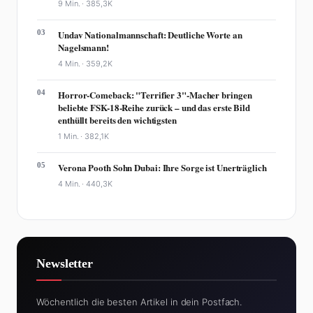
9 Min. ·
385,3K
03
Undav Nationalmannschaft: Deutliche Worte an
Nagelsmann!
4 Min. ·
359,2K
04
Horror-Comeback: "Terrifier 3"-Macher bringen
beliebte FSK-18-Reihe zurück – und das erste Bild
enthüllt bereits den wichtigsten
1 Min. ·
382,1K
05
Verona Pooth Sohn Dubai: Ihre Sorge ist Unerträglich
4 Min. ·
440,3K
Newsletter
Wöchentlich die besten Artikel in dein Postfach.