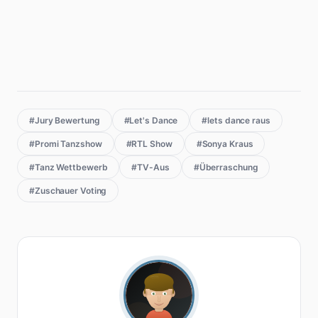
#Jury Bewertung
#Let's Dance
#lets dance raus
#Promi Tanzshow
#RTL Show
#Sonya Kraus
#Tanz Wettbewerb
#TV-Aus
#Überraschung
#Zuschauer Voting