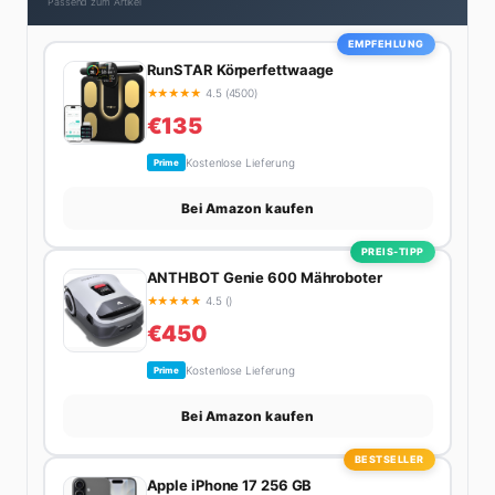
Passend zum Artikel
durch die Alpen oder der jährliche Campingtrip mit
den Jungs. Sein Credo: Das Leben ist zu kurz für
EMPFEHLUNG
langweilige Wochenenden.
RunSTAR Körperfettwaage
★
★
★
★
★
4.5 (4500)
€135
Kostenlose Lieferung
Prime
Bei Amazon kaufen
PREIS-TIPP
ANTHBOT Genie 600 Mähroboter
★
★
★
★
★
4.5 ()
€450
Kostenlose Lieferung
Prime
Bei Amazon kaufen
BESTSELLER
Apple iPhone 17 256 GB