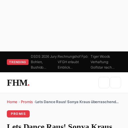
DSDS 2026 Jury:
Rechnungshof Fpö:
Tiger Woods
Bohlen,
VFGH erlaubt
Verhaftung:
TRENDING
Bushido…
Einblick…
Golfstar nach…
FHM
.
Home
›
Promis
›
Lets Dance Raus! Sonya Kraus überraschend…
PROMIS
Lets Dance Raus! Sonya Kraus