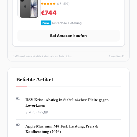
★
★
★
★
★
4.5 (597)
€744
Kostenlose Lieferung
Prime
Bei Amazon kaufen
* Affiliate-Links – für dich ändert sich am Preis nichts.
fhmonline-21
Beliebte Artikel
01
HSV Krise: Abstieg in Sicht? nächste Pleite gegen
Leverkusen
3 Min. ·
477,8K
02
Apple Mac mini M4 Test: Leistung, Preis &
Kaufberatung (2026)