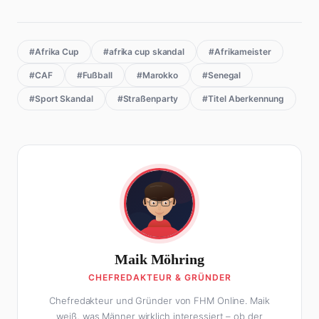
#Afrika Cup
#afrika cup skandal
#Afrikameister
#CAF
#Fußball
#Marokko
#Senegal
#Sport Skandal
#Straßenparty
#Titel Aberkennung
Maik Möhring
CHEFREDAKTEUR & GRÜNDER
Chefredakteur und Gründer von FHM Online. Maik
weiß, was Männer wirklich interessiert – ob der