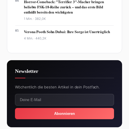
04
Horror-Comeback: "Terrifier 3"-Macher bringen
beliebte FSK-18-Reihe zurück – und das erste Bild
enthüllt bereits den wichtigsten
1 Min. ·
382,0K
05
Verona Pooth Sohn Dubai: Ihre Sorge ist Unerträglich
4 Min. ·
440,2K
Newsletter
Wöchentlich die besten Artikel in dein Postfach.
Abonnieren