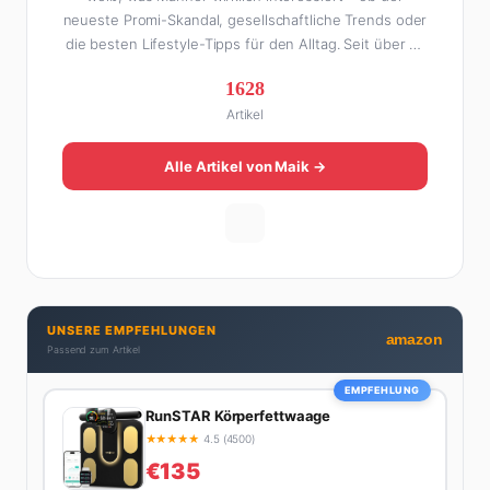
neueste Promi-Skandal, gesellschaftliche Trends oder
die besten Lifestyle-Tipps für den Alltag. Seit über 10
Jahren macht er digitales Publishing und hat FHM
1628
Online zu einer der führenden Männer-Lifestyle-
Artikel
Plattformen im deutschsprachigen Raum aufgebaut.
Sein Weg dahin war alles andere als geradlinig: Die
eine Hälfte seines Lebens stand er in der
Alle Artikel von Maik →
Gastronomie – mit allem, was dazugehört. Die andere
Hälfte hat er sich tief in die Welt des SEO und
digitalen Contents vergraben. Diese Mischung aus
Menschenkenntnis und Online-Know-how macht
seine Artikel aus: direkt, unterhaltsam und immer nah
dran. Wenn Maik nicht gerade den heißesten Tratsch
UNSERE EMPFEHLUNGEN
aus der Promi-Welt aufspürt oder die besten
amazon
Passend zum Artikel
Lifestyle-Empfehlungen zusammenstellt, findet man
ihn beim Wandern in den Schweizer Alpen, am Grill
EMPFEHLUNG
mit Freunden oder auf der Suche nach dem
RunSTAR Körperfettwaage
perfekten Espresso. Sein Motto: Lieber einmal richtig
★
★
★
★
★
4.5 (4500)
als zehnmal halb.
€135