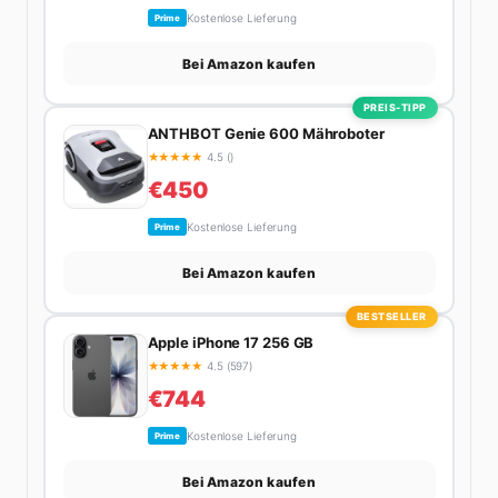
Kostenlose Lieferung
Prime
Bei Amazon kaufen
PREIS-TIPP
ANTHBOT Genie 600 Mähroboter
★
★
★
★
★
4.5 ()
€450
Kostenlose Lieferung
Prime
Bei Amazon kaufen
BESTSELLER
Apple iPhone 17 256 GB
★
★
★
★
★
4.5 (597)
€744
Kostenlose Lieferung
Prime
Bei Amazon kaufen