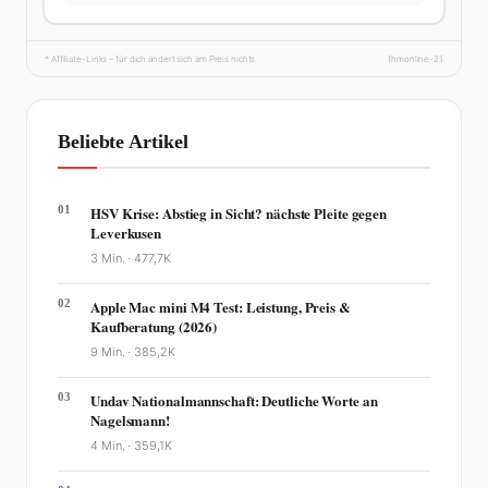
* Affiliate-Links – für dich ändert sich am Preis nichts.
fhmonline-21
Beliebte Artikel
01
HSV Krise: Abstieg in Sicht? nächste Pleite gegen
Leverkusen
3 Min. ·
477,7K
02
Apple Mac mini M4 Test: Leistung, Preis &
Kaufberatung (2026)
9 Min. ·
385,2K
03
Undav Nationalmannschaft: Deutliche Worte an
Nagelsmann!
4 Min. ·
359,1K