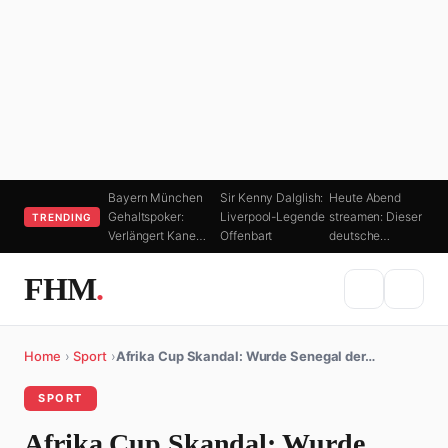
Bayern München
Sir Kenny Dalglish:
Heute Abend
Gehaltspoker:
Liverpool-Legende
streamen: Dieser
TRENDING
Verlängert Kane…
Offenbart
deutsche…
FHM
.
Home
›
Sport
›
Afrika Cup Skandal: Wurde Senegal der…
SPORT
Afrika Cup Skandal: Wurde