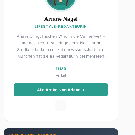
Ariane Nagel
LIFESTYLE-REDAKTEURIN
Ariane bringt frischen Wind in die Männerwelt –
und das nicht erst seit gestern. Nach ihrem
Studium der Kommunikationswissenschaften in
München hat sie als Redakteurin bei mehreren
Lifestyle-Magazinen gearbeitet, bevor sie zum
1626
FHM-Team gestoßen ist. Als Lifestyle-Redakteurin
Artikel
schreibt sie über alles, was das Leben schöner
macht: von Interior Design und Reise-Tipps über
Food-Trends bis hin zu Beziehungsratgebern, die
Alle Artikel von Ariane →
auch Männer gerne lesen. Ihre Geheimwaffe: Sie
weiß genau, was Frauen an Männern wirklich cool
finden – und was absolut gar nicht geht. Privat ist
Ariane begeisterte Yoga-Praktizierende, Serien-
Junkie (aktuell: alles auf Netflix) und auf der
ewigen Suche nach dem besten Brunch-Spot der