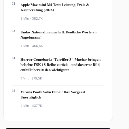
02
Apple Mac mini M4 Test: Leistung, Preis &
Kaufberatung (2026)
9 Min. ·
382,7K
03
Undav Nationalmannschaft: Deutliche Worte an
Nagelsmann!
4 Min. ·
356,6K
04
Horror-Comeback: "Terrifier 3"-Macher bringen
beliebte FSK-18-Reihe zurück – und das erste Bild
enthüllt bereits den wichtigsten
1 Min. ·
379,5K
05
Verona Pooth Sohn Dubai: Ihre Sorge ist
Unerträglich
4 Min. ·
437,7K