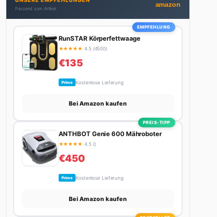
UNSERE EMPFEHLUNGEN
Stadt. Ihre Interior-Tipps basieren auf echter
amazon
Passend zum Artikel
Erfahrung – ihre Wohnung wurde schon zweimal in
Design-Blogs gefeatured.
EMPFEHLUNG
RunSTAR Körperfettwaage
★
★
★
★
★
4.5 (4500)
€135
Kostenlose Lieferung
Prime
Bei Amazon kaufen
PREIS-TIPP
ANTHBOT Genie 600 Mähroboter
★
★
★
★
★
4.5 ()
€450
Kostenlose Lieferung
Prime
Bei Amazon kaufen