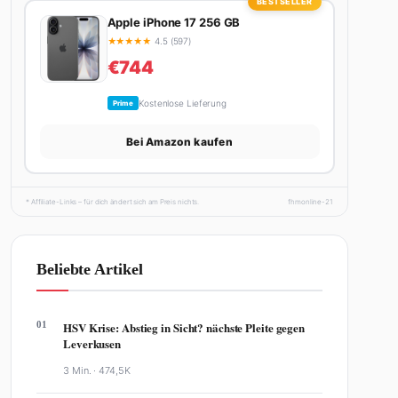
BESTSELLER
Apple iPhone 17 256 GB
★
★
★
★
★
4.5 (597)
€744
Kostenlose Lieferung
Prime
Bei Amazon kaufen
* Affiliate-Links – für dich ändert sich am Preis nichts.
fhmonline-21
Beliebte Artikel
01
HSV Krise: Abstieg in Sicht? nächste Pleite gegen
Leverkusen
3 Min. ·
474,5K