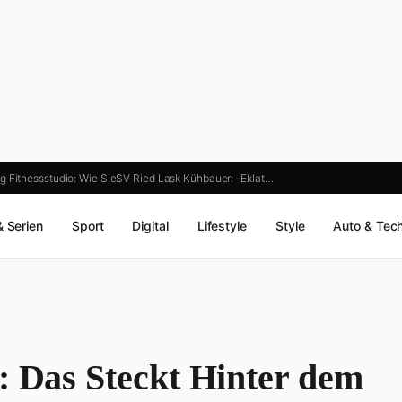
g Fitnessstudio: Wie Sie
SV Ried Lask Kühbauer: -Eklat…
& Serien
Sport
Digital
Lifestyle
Style
Auto & Tec
: Das Steckt Hinter dem