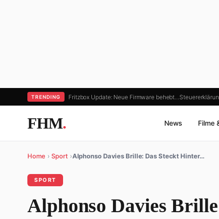
Fritzbox Update: Neue Firmware behebt…
Steuererklärun
TRENDING
FHM
.
News
Filme 
Home
›
Sport
›
Alphonso Davies Brille: Das Steckt Hinter…
SPORT
Alphonso Davies Brille