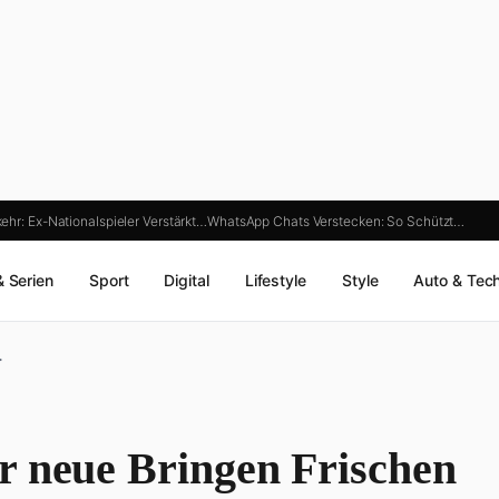
ehr: Ex-Nationalspieler Verstärkt…
WhatsApp Chats Verstecken: So Schützt…
& Serien
Sport
Digital
Lifestyle
Style
Auto & Tec
…
r neue Bringen Frischen