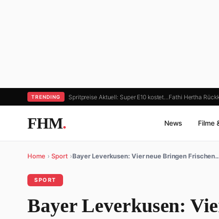
Spritpreise Aktuell: Super E10 kostet…
Fathi Hertha Rückk
TRENDING
FHM
.
News
Filme 
Home
›
Sport
›
Bayer Leverkusen: Vier neue Bringen Frischen
SPORT
Bayer Leverkusen: Vie