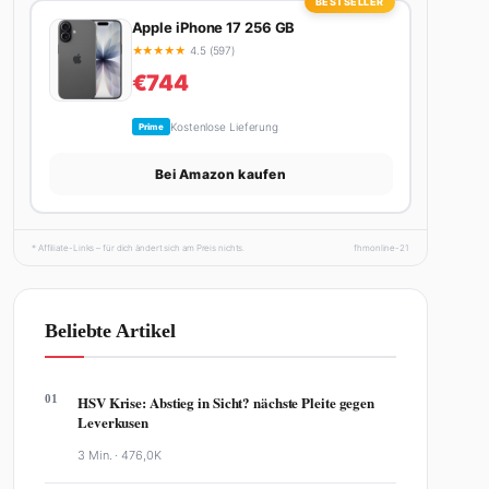
BESTSELLER
Apple iPhone 17 256 GB
★
★
★
★
★
4.5 (597)
€744
Kostenlose Lieferung
Prime
Bei Amazon kaufen
* Affiliate-Links – für dich ändert sich am Preis nichts.
fhmonline-21
Beliebte Artikel
01
HSV Krise: Abstieg in Sicht? nächste Pleite gegen
Leverkusen
3 Min. ·
476,0K