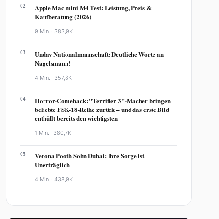
02
Apple Mac mini M4 Test: Leistung, Preis &
Kaufberatung (2026)
9 Min. ·
383,9K
03
Undav Nationalmannschaft: Deutliche Worte an
Nagelsmann!
4 Min. ·
357,8K
04
Horror-Comeback: "Terrifier 3"-Macher bringen
beliebte FSK-18-Reihe zurück – und das erste Bild
enthüllt bereits den wichtigsten
1 Min. ·
380,7K
05
Verona Pooth Sohn Dubai: Ihre Sorge ist
Unerträglich
4 Min. ·
438,9K