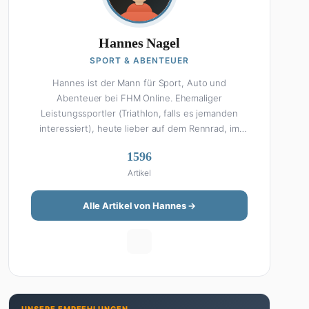
Hannes Nagel
SPORT & ABENTEUER
Hannes ist der Mann für Sport, Auto und
Abenteuer bei FHM Online. Ehemaliger
Leistungssportler (Triathlon, falls es jemanden
interessiert), heute lieber auf dem Rennrad, im
Fitnessstudio oder beim Kochen am Smoker. Sein
1596
Wissen über Sport ist enzyklopädisch: Egal ob
Artikel
Bundesliga-Analyse, Formel 1, UFC oder Olympia –
Hannes liefert fundierte Einschätzungen mit der
Leidenschaft eines echten Fans. Aber Sport ist
Alle Artikel von Hannes →
nur die halbe Miete: Hannes ist auch unser Auto-
Experte. Vom Elektro-SUV bis zum Oldtimer-
Projekt hat er alles schon gefahren, zerlegt oder
beides. Seine Roadtrip-Guides und Grillrezepte
gehören zu den beliebtesten Artikeln auf der
Seite. Wenn Hannes mal nicht über Sport oder