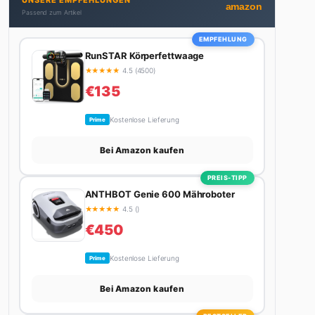
UNSERE EMPFEHLUNGEN
Autos schreibt, plant er den nächsten Abenteuer-
amazon
Passend zum Artikel
Trip – sei es ein Wochenende in den Bergen, eine
Motorradtour durch die Alpen oder der jährliche
EMPFEHLUNG
Campingtrip mit den Jungs. Sein Credo: Das Leben
RunSTAR Körperfettwaage
ist zu kurz für langweilige Wochenenden.
★
★
★
★
★
4.5 (4500)
€135
Kostenlose Lieferung
Prime
Bei Amazon kaufen
PREIS-TIPP
ANTHBOT Genie 600 Mähroboter
★
★
★
★
★
4.5 ()
€450
Kostenlose Lieferung
Prime
Bei Amazon kaufen