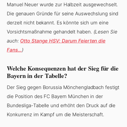
Manuel Neuer wurde zur Halbzeit ausgewechselt.
Die genauen Gründe für seine Auswechslung sind
derzeit nicht bekannt. Es könnte sich um eine
Vorsichtsmaßnahme gehandelt haben.
(Lesen Sie
auch:
Otto Stange HSV: Darum Feierten die
Fans…
)
Welche Konsequenzen hat der Sieg für die
Bayern in der Tabelle?
Der Sieg gegen Borussia Mönchengladbach festigt
die Position des FC Bayern München in der
Bundesliga-Tabelle und erhöht den Druck auf die
Konkurrenz im Kampf um die Meisterschaft.