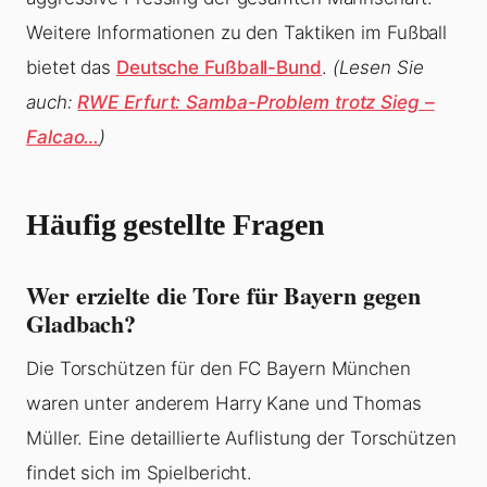
Weitere Informationen zu den Taktiken im Fußball
bietet das
Deutsche Fußball-Bund
.
(Lesen Sie
auch:
RWE Erfurt: Samba-Problem trotz Sieg –
Falcao…
)
Häufig gestellte Fragen
Wer erzielte die Tore für Bayern gegen
Gladbach?
Die Torschützen für den FC Bayern München
waren unter anderem Harry Kane und Thomas
Müller. Eine detaillierte Auflistung der Torschützen
findet sich im Spielbericht.