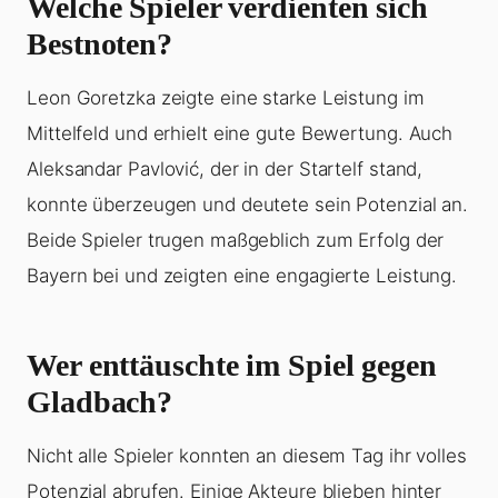
Welche Spieler verdienten sich
Bestnoten?
Leon Goretzka zeigte eine starke Leistung im
Mittelfeld und erhielt eine gute Bewertung. Auch
Aleksandar Pavlović, der in der Startelf stand,
konnte überzeugen und deutete sein Potenzial an.
Beide Spieler trugen maßgeblich zum Erfolg der
Bayern bei und zeigten eine engagierte Leistung.
Wer enttäuschte im Spiel gegen
Gladbach?
Nicht alle Spieler konnten an diesem Tag ihr volles
Potenzial abrufen. Einige Akteure blieben hinter