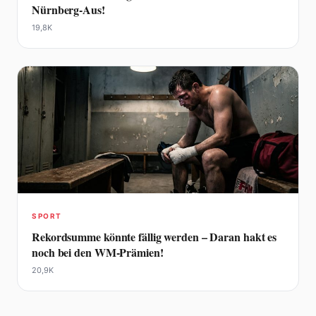
Nürnberg-Aus!
19,8K
SPORT
Rekordsumme könnte fällig werden – Daran hakt es
noch bei den WM-Prämien!
20,9K