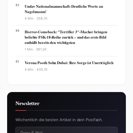
03
Undav Nationalmannschaft: Deutliche Worte an
Nagelsmann!
4 Min. ·
358,7K
04
Horror-Comeback: "Terrifier 3"-Macher bringen
beliebte FSK-18-Reihe zurück – und das erste Bild
enthüllt bereits den wichtigsten
1 Min. ·
381,5K
05
Verona Pooth Sohn Dubai: Ihre Sorge ist Unerträglich
4 Min. ·
439,7K
Newsletter
Wöchentlich die besten Artikel in dein Postfach.