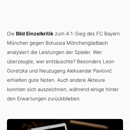
Die
Bild Einzelkritik
zum 4:1-Sieg des FC Bayern
München gegen Borussia Mönchengladbach
analysiert die Leistungen der Spieler. Wer
überzeugte, wer enttäuschte? Besonders Leon
Goretzka und Neuzugang Aleksandar Pavlović
erhielten gute Noten. Auch andere Akteure
konnten sich auszeichnen, während einige hinter
den Erwartungen zurückblieben.