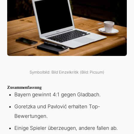
Symbolbild: Bild Einzelkritik (Bild: Picsum)
Zusammenfassung
Bayern gewinnt 4:1 gegen Gladbach.
Goretzka und Pavlović erhalten Top-
Bewertungen.
Einige Spieler überzeugen, andere fallen ab.