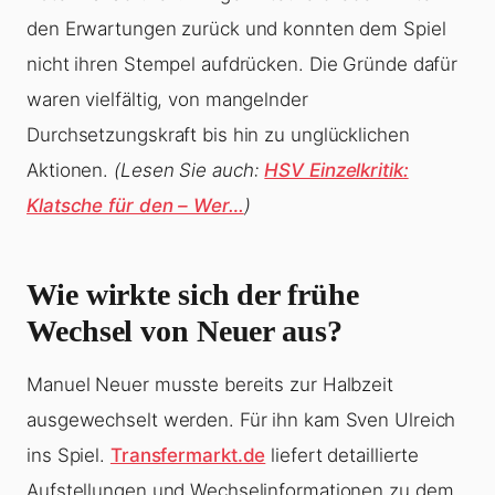
den Erwartungen zurück und konnten dem Spiel
nicht ihren Stempel aufdrücken. Die Gründe dafür
waren vielfältig, von mangelnder
Durchsetzungskraft bis hin zu unglücklichen
Aktionen.
(Lesen Sie auch:
HSV Einzelkritik:
Klatsche für den – Wer…
)
Wie wirkte sich der frühe
Wechsel von Neuer aus?
Manuel Neuer musste bereits zur Halbzeit
ausgewechselt werden. Für ihn kam Sven Ulreich
ins Spiel.
Transfermarkt.de
liefert detaillierte
Aufstellungen und Wechselinformationen zu dem