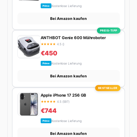
Kostenlose Lieferung
Prime
Bei Amazon kaufen
PREIS-TIPP
ANTHBOT Genie 600 Mähroboter
★
★
★
★
★
4.5 ()
€450
Kostenlose Lieferung
Prime
Bei Amazon kaufen
BESTSELLER
Apple iPhone 17 256 GB
★
★
★
★
★
4.5 (597)
€744
Kostenlose Lieferung
Prime
Bei Amazon kaufen