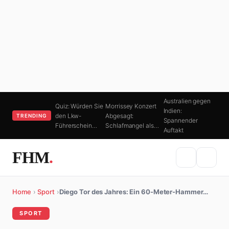
Australien gegen
Quiz: Würden Sie
Morrissey Konzert
Indien:
den Lkw-
Abgesagt:
TRENDING
Spannender
Führerschein…
Schlafmangel als…
Auftakt
FHM
.
Home
›
Sport
›
Diego Tor des Jahres: Ein 60-Meter-Hammer…
SPORT