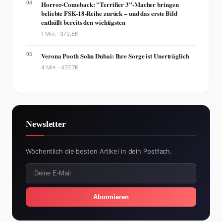
04
Horror-Comeback: "Terrifier 3"-Macher bringen
beliebte FSK-18-Reihe zurück – und das erste Bild
enthüllt bereits den wichtigsten
1 Min. ·
379,6K
05
Verona Pooth Sohn Dubai: Ihre Sorge ist Unerträglich
4 Min. ·
437,7K
Newsletter
Wöchentlich die besten Artikel in dein Postfach.
Abonnieren