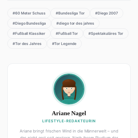
#60 Meter Schuss
#Bundesliga Tor
#Diego 2007
#Diego Bundesliga
#diego tor des jahres
#Fußball Klassiker
#Fußball Tor
#Spektakuläres Tor
#Tor des Jahres
#Tor Legende
Ariane Nagel
LIFESTYLE-REDAKTEURIN
Ariane bringt frischen Wind in die Männerwelt – und
das nicht erst seit gestern. Nach ihrem Studium der