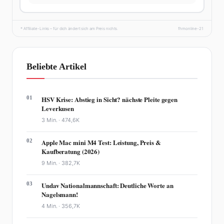
* Affiliate-Links – für dich ändert sich am Preis nichts.
fhmonline-21
Beliebte Artikel
01
HSV Krise: Abstieg in Sicht? nächste Pleite gegen
Leverkusen
3 Min. ·
474,6K
02
Apple Mac mini M4 Test: Leistung, Preis &
Kaufberatung (2026)
9 Min. ·
382,7K
03
Undav Nationalmannschaft: Deutliche Worte an
Nagelsmann!
4 Min. ·
356,7K