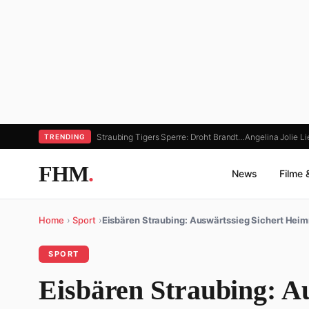
Straubing Tigers Sperre: Droht Brandt…
Angelina Jolie L
TRENDING
FHM
.
News
Filme 
Home
›
Sport
›
Eisbären Straubing: Auswärtssieg Sichert Heim
SPORT
Eisbären Straubing: Au