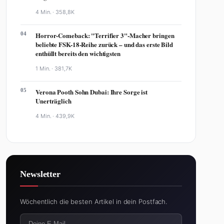
4 Min. ·
358,8K
04
Horror-Comeback: "Terrifier 3"-Macher bringen
beliebte FSK-18-Reihe zurück – und das erste Bild
enthüllt bereits den wichtigsten
1 Min. ·
381,7K
05
Verona Pooth Sohn Dubai: Ihre Sorge ist
Unerträglich
4 Min. ·
439,9K
Newsletter
Wöchentlich die besten Artikel in dein Postfach.