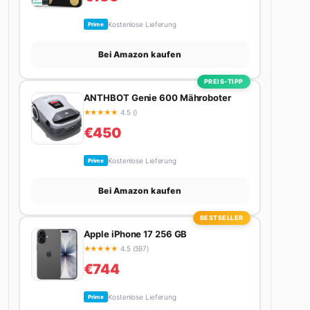
Kostenlose Lieferung
Prime
Bei Amazon kaufen
PREIS-TIPP
ANTHBOT Genie 600 Mähroboter
★
★
★
★
★
4.5 ()
€450
Kostenlose Lieferung
Prime
Bei Amazon kaufen
BESTSELLER
Apple iPhone 17 256 GB
★
★
★
★
★
4.5 (597)
€744
Kostenlose Lieferung
Prime