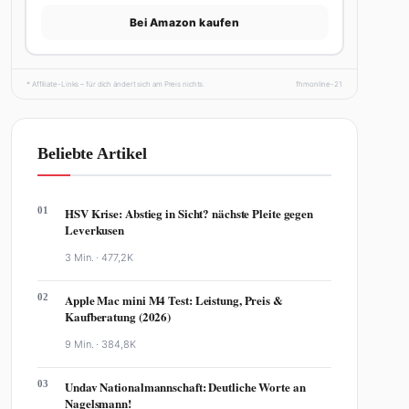
Bei Amazon kaufen
* Affiliate-Links – für dich ändert sich am Preis nichts.
fhmonline-21
Beliebte Artikel
01
HSV Krise: Abstieg in Sicht? nächste Pleite gegen
Leverkusen
3 Min. ·
477,2K
02
Apple Mac mini M4 Test: Leistung, Preis &
Kaufberatung (2026)
9 Min. ·
384,8K
03
Undav Nationalmannschaft: Deutliche Worte an
Nagelsmann!