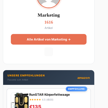
Marketing
1616
Artikel
Alle Artikel von Marketing →
UNSERE EMPFEHLUNGEN
amazon
Passend zum Artikel
EMPFEHLUNG
RunSTAR Körperfettwaage
★
★
★
★
★
4.5 (4500)
€135