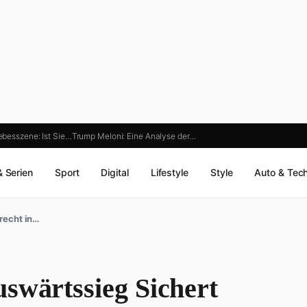
iebesszene: Ist Sie…
Trump Meloni: Eine Analyse der…
& Serien
Sport
Digital
Lifestyle
Style
Auto & Tec
recht in…
swärtssieg Sichert