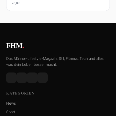
20,6K
FHM
.
Das Männer-Lifestyle-Magazin. Stil, Fitness, Tech und alles,
was dein Leben besser macht.
KATEGORIEN
News
Sport