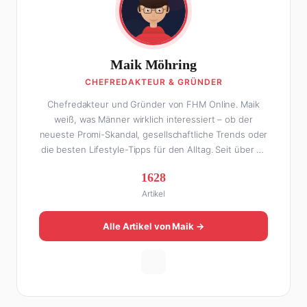
Maik Möhring
CHEFREDAKTEUR & GRÜNDER
Chefredakteur und Gründer von FHM Online. Maik
weiß, was Männer wirklich interessiert – ob der
neueste Promi-Skandal, gesellschaftliche Trends oder
die besten Lifestyle-Tipps für den Alltag. Seit über 10
Jahren macht er digitales Publishing und hat FHM
1628
Online zu einer der führenden Männer-Lifestyle-
Artikel
Plattformen im deutschsprachigen Raum aufgebaut.
Sein Weg dahin war alles andere als geradlinig: Die
eine Hälfte seines Lebens stand er in der
Alle Artikel von Maik →
Gastronomie – mit allem, was dazugehört. Die andere
Hälfte hat er sich tief in die Welt des SEO und
digitalen Contents vergraben. Diese Mischung aus
Menschenkenntnis und Online-Know-how macht
seine Artikel aus: direkt, unterhaltsam und immer nah