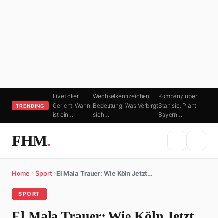
Liveticker
Wechselkennzeichen
Kompany über
Gericht: Wann
Bedeutung: Was Verbirgt
Stanisic: Plant
TRENDING
ist ein…
sich…
Bayern…
FHM
.
Home
›
Sport
›
El Mala Trauer: Wie Köln Jetzt…
SPORT
El Mala Trauer: Wie Köln Jetzt