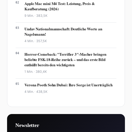
02
Apple Mac mini M4 Test: Leistung, Preis &
Kaufberatung (2026)
9 Min. ·
383,5K
03
Undav Nationalmannschaft: Deutliche Worte an
Nagelsmann!
4 Min. ·
357,5K
04
Horror-Comeback: "Terrifier 3"-Macher bringen
beliebte FSK-18-Reihe zurück – und das erste Bild
enthüllt bereits den wichtigsten
1 Min. ·
380,4K
05
Verona Pooth Sohn Dubai: Ihre Sorge ist Unerträglich
4 Min. ·
438,5K
Newsletter