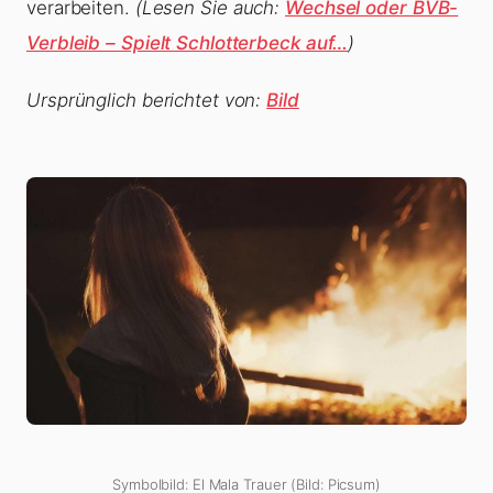
verarbeiten.
(Lesen Sie auch:
Wechsel oder BVB-
Verbleib – Spielt Schlotterbeck auf…
)
Ursprünglich berichtet von:
Bild
Symbolbild: El Mala Trauer (Bild: Picsum)