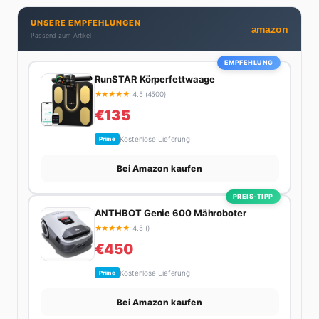
dran. Wenn Maik nicht gerade den heißesten Tratsch
UNSERE EMPFEHLUNGEN
aus der Promi-Welt aufspürt oder die besten
amazon
Passend zum Artikel
Lifestyle-Empfehlungen zusammenstellt, findet man
ihn beim Wandern in den Schweizer Alpen, am Grill
EMPFEHLUNG
mit Freunden oder auf der Suche nach dem
RunSTAR Körperfettwaage
perfekten Espresso. Sein Motto: Lieber einmal richtig
★
★
★
★
★
4.5 (4500)
als zehnmal halb.
€135
Kostenlose Lieferung
Prime
Bei Amazon kaufen
PREIS-TIPP
ANTHBOT Genie 600 Mähroboter
★
★
★
★
★
4.5 ()
€450
Kostenlose Lieferung
Prime
Bei Amazon kaufen