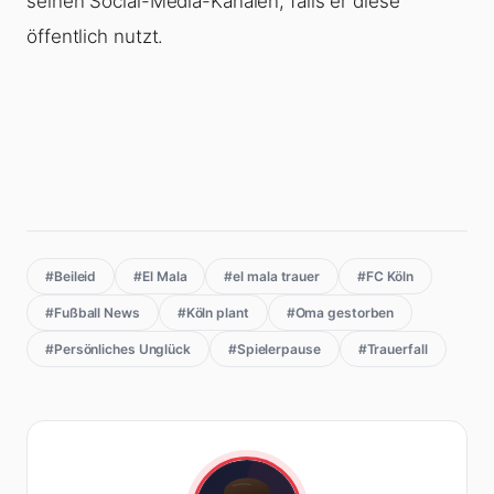
seinen Social-Media-Kanälen, falls er diese
öffentlich nutzt.
#Beileid
#El Mala
#el mala trauer
#FC Köln
#Fußball News
#Köln plant
#Oma gestorben
#Persönliches Unglück
#Spielerpause
#Trauerfall