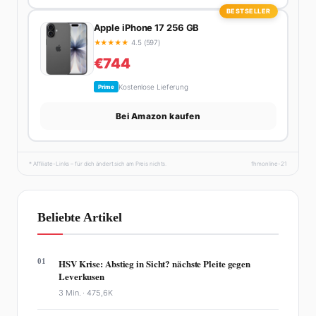
BESTSELLER
Apple iPhone 17 256 GB
★
★
★
★
★
4.5 (597)
€744
Kostenlose Lieferung
Prime
Bei Amazon kaufen
* Affiliate-Links – für dich ändert sich am Preis nichts.
fhmonline-21
Beliebte Artikel
01
HSV Krise: Abstieg in Sicht? nächste Pleite gegen
Leverkusen
3 Min. ·
475,6K