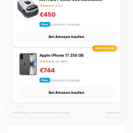
★
★
★
★
★
4.5 ()
€450
Kostenlose Lieferung
Prime
Bei Amazon kaufen
BESTSELLER
Apple iPhone 17 256 GB
★
★
★
★
★
4.5 (597)
€744
Kostenlose Lieferung
Prime
Bei Amazon kaufen
* Affiliate-Links – für dich ändert sich am Preis nichts.
fhmonline-21