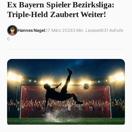
Ex Bayern Spieler Bezirksliga:
Triple-Held Zaubert Weiter!
Hannes Nagel
27. März 2026
3 Min. Lesezeit
631 Aufrufe
0