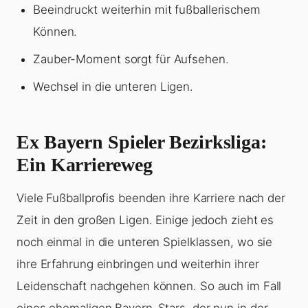
Beeindruckt weiterhin mit fußballerischem
Können.
Zauber-Moment sorgt für Aufsehen.
Wechsel in die unteren Ligen.
Ex Bayern Spieler Bezirksliga:
Ein Karriereweg
Viele Fußballprofis beenden ihre Karriere nach der
Zeit in den großen Ligen. Einige jedoch zieht es
noch einmal in die unteren Spielklassen, wo sie
ihre Erfahrung einbringen und weiterhin ihrer
Leidenschaft nachgehen können. So auch im Fall