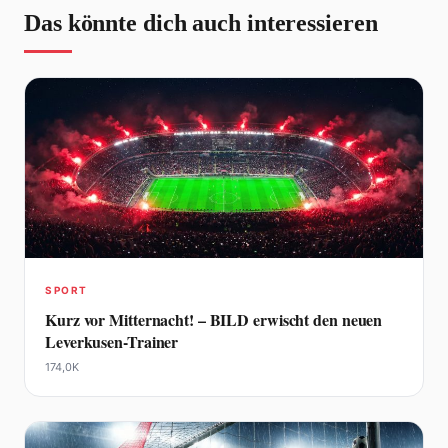
Das könnte dich auch interessieren
SPORT
Kurz vor Mitternacht! – BILD erwischt den neuen
Leverkusen-Trainer
174,0K