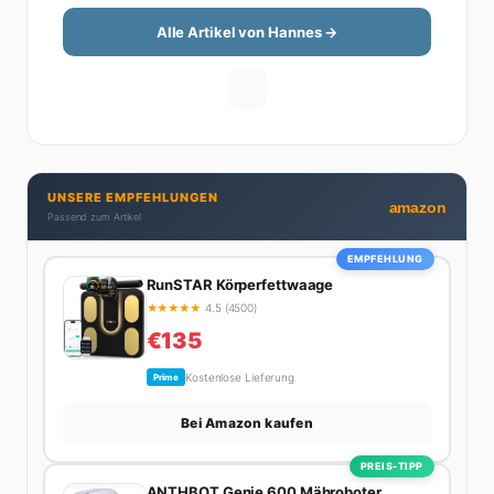
Einschätzungen mit der Leidenschaft eines echten
Fans. Aber Sport ist nur die halbe Miete: Hannes ist
Alle Artikel von Hannes →
auch unser Auto-Experte. Vom Elektro-SUV bis zum
Oldtimer-Projekt hat er alles schon gefahren, zerlegt
oder beides. Seine Roadtrip-Guides und Grillrezepte
gehören zu den beliebtesten Artikeln auf der Seite.
Wenn Hannes mal nicht über Sport oder Autos
schreibt, plant er den nächsten Abenteuer-Trip – sei
UNSERE EMPFEHLUNGEN
es ein Wochenende in den Bergen, eine Motorradtour
amazon
Passend zum Artikel
durch die Alpen oder der jährliche Campingtrip mit
den Jungs. Sein Credo: Das Leben ist zu kurz für
EMPFEHLUNG
langweilige Wochenenden.
RunSTAR Körperfettwaage
★
★
★
★
★
4.5 (4500)
€135
Kostenlose Lieferung
Prime
Bei Amazon kaufen
PREIS-TIPP
ANTHBOT Genie 600 Mähroboter