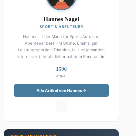
Hannes Nagel
SPORT & ABENTEUER
Hannes ist der Mann für Sport, Auto und
Abenteuer bei FHM Online. Ehemaliger
Leistungssportler (Triathlon, falls es jemanden
interessiert), heute lieber auf dem Rennrad, im
Fitnessstudio oder beim Kochen am Smoker. Sein
1596
Wissen über Sport ist enzyklopädisch: Egal ob
Artikel
Bundesliga-Analyse, Formel 1, UFC oder Olympia –
Hannes liefert fundierte Einschätzungen mit der
Leidenschaft eines echten Fans. Aber Sport ist
Alle Artikel von Hannes →
nur die halbe Miete: Hannes ist auch unser Auto-
Experte. Vom Elektro-SUV bis zum Oldtimer-
Projekt hat er alles schon gefahren, zerlegt oder
beides. Seine Roadtrip-Guides und Grillrezepte
gehören zu den beliebtesten Artikeln auf der
Seite. Wenn Hannes mal nicht über Sport oder