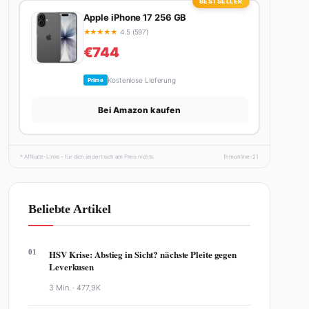
BESTSELLER
Apple iPhone 17 256 GB
★
★
★
★
★
4.5 (597)
€744
Kostenlose Lieferung
Prime
Bei Amazon kaufen
* Affiliate-Links – für dich ändert sich am Preis nichts.
fhmonline-21
Beliebte Artikel
01
HSV Krise: Abstieg in Sicht? nächste Pleite gegen
Leverkusen
3 Min. ·
477,9K