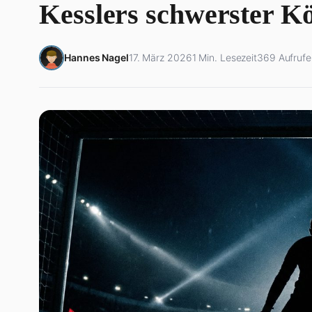
Kesslers schwerster K
Hannes Nagel
17. März 2026
1 Min. Lesezeit
369 Aufrufe