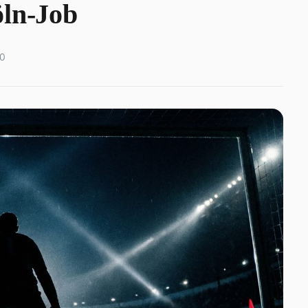
öln-Job
0