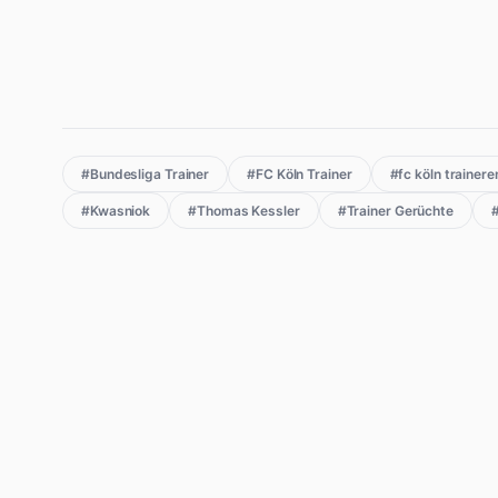
#Bundesliga Trainer
#FC Köln Trainer
#fc köln trainer
#Kwasniok
#Thomas Kessler
#Trainer Gerüchte
#