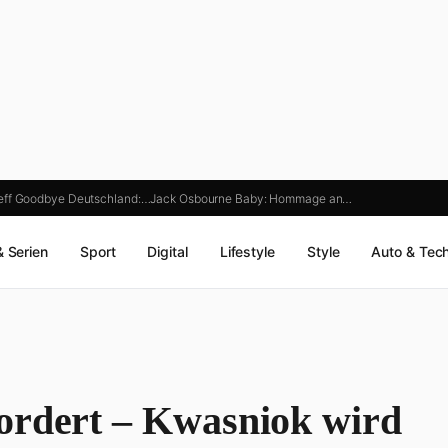
eff Goodbye Deutschland:…
Jack Osbourne Baby: Hommage an…
& Serien
Sport
Digital
Lifestyle
Style
Auto & Tec
ordert – Kwasniok wird