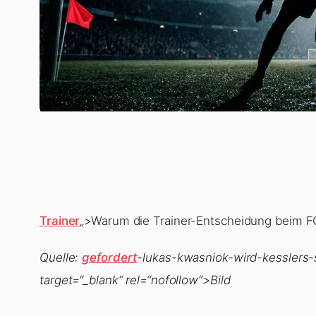
Trainer
„>Warum die Trainer-Entscheidung beim FC
Quelle:
gefordert
-lukas-kwasniok-wird-kesslers
target=“_blank“ rel=“nofollow“>Bild