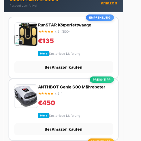
UNSERE EMPFEHLUNGEN
Autos schreibt, plant er den nächsten Abenteuer-
amazon
Passend zum Artikel
Trip – sei es ein Wochenende in den Bergen, eine
Motorradtour durch die Alpen oder der jährliche
EMPFEHLUNG
Campingtrip mit den Jungs. Sein Credo: Das Leben
RunSTAR Körperfettwaage
ist zu kurz für langweilige Wochenenden.
★
★
★
★
★
4.5 (4500)
€135
Kostenlose Lieferung
Prime
Bei Amazon kaufen
PREIS-TIPP
ANTHBOT Genie 600 Mähroboter
★
★
★
★
★
4.5 ()
€450
Kostenlose Lieferung
Prime
Bei Amazon kaufen