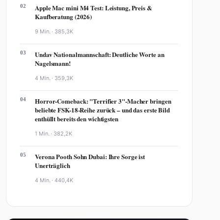
02
Apple Mac mini M4 Test: Leistung, Preis &
Kaufberatung (2026)
9 Min. ·
385,3K
03
Undav Nationalmannschaft: Deutliche Worte an
Nagelsmann!
4 Min. ·
359,3K
04
Horror-Comeback: "Terrifier 3"-Macher bringen
beliebte FSK-18-Reihe zurück – und das erste Bild
enthüllt bereits den wichtigsten
1 Min. ·
382,2K
05
Verona Pooth Sohn Dubai: Ihre Sorge ist
Unerträglich
4 Min. ·
440,4K