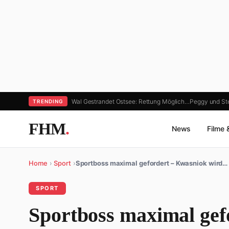
Wal Gestrandet Ostsee: Rettung Möglich…
Peggy und St
TRENDING
FHM
.
News
Filme 
Home
›
Sport
›
Sportboss maximal gefordert – Kwasniok wird…
SPORT
Sportboss maximal gef