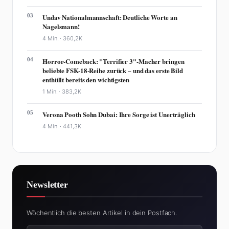
03
Undav Nationalmannschaft: Deutliche Worte an
Nagelsmann!
4 Min. ·
360,2K
04
Horror-Comeback: "Terrifier 3"-Macher bringen
beliebte FSK-18-Reihe zurück – und das erste Bild
enthüllt bereits den wichtigsten
1 Min. ·
383,2K
05
Verona Pooth Sohn Dubai: Ihre Sorge ist Unerträglich
4 Min. ·
441,3K
Newsletter
Wöchentlich die besten Artikel in dein Postfach.