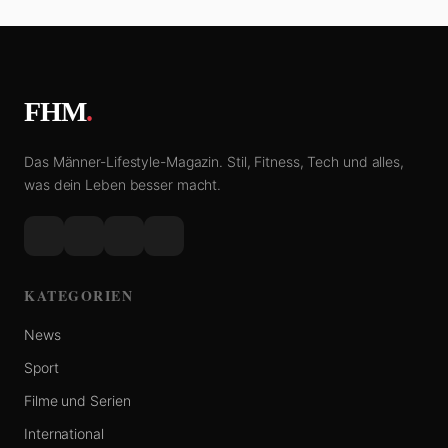
FHM
.
Das Männer-Lifestyle-Magazin. Stil, Fitness, Tech und alles,
was dein Leben besser macht.
KATEGORIEN
News
Sport
Filme und Serien
International