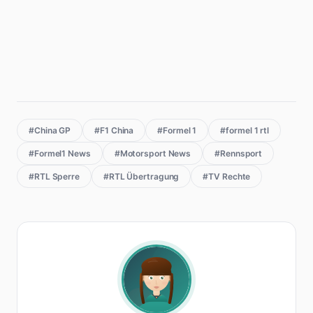
#China GP
#F1 China
#Formel 1
#formel 1 rtl
#Formel1 News
#Motorsport News
#Rennsport
#RTL Sperre
#RTL Übertragung
#TV Rechte