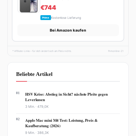
€744
Kostenlose Lieferung
Prime
Bei Amazon kaufen
* Affiliate-Links – für dich ändert sich am Preis nichts.
fhmonline-21
Beliebte Artikel
01
HSV Krise: Abstieg in Sicht? nächste Pleite gegen
Leverkusen
3 Min. ·
479,0K
02
Apple Mac mini M4 Test: Leistung, Preis &
Kaufberatung (2026)
9 Min. ·
386,3K