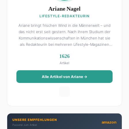
Ariane Nagel
LIFESTYLE-REDAKTEURIN
Ariane bringt frischen Wind in die Männerwelt – und
das nicht erst seit gestern. Nach ihrem Studium der
Kommunikationswissenschaften in München hat sie
als Redakteurin bei mehreren Lifestyle-Magazinen
gearbeitet, bevor sie zum FHM-Team gestoßen ist.
1626
Als Lifestyle-Redakteurin schreibt sie über alles, was
Artikel
das Leben schöner macht: von Interior Design und
Reise-Tipps über Food-Trends bis hin zu
Beziehungsratgebern, die auch Männer gerne lesen.
Alle Artikel von Ariane →
Ihre Geheimwaffe: Sie weiß genau, was Frauen an
Männern wirklich cool finden – und was absolut gar
nicht geht. Privat ist Ariane begeisterte Yoga-
Praktizierende, Serien-Junkie (aktuell: alles auf
Netflix) und auf der ewigen Suche nach dem besten
Brunch-Spot der Stadt. Ihre Interior-Tipps basieren
UNSERE EMPFEHLUNGEN
auf echter Erfahrung – ihre Wohnung wurde schon
amazon
Passend zum Artikel
zweimal in Design-Blogs gefeatured.