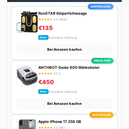
EMPFEHLUNG
RunSTAR Körperfettwaage
★
★
★
★
★
4.5 (4500)
€135
Kostenlose Lieferung
Prime
Bei Amazon kaufen
PREIS-TIPP
ANTHBOT Genie 600 Mähroboter
★
★
★
★
★
4.5 ()
€450
Kostenlose Lieferung
Prime
Bei Amazon kaufen
BESTSELLER
Apple iPhone 17 256 GB
★
★
★
★
★
4.5 (597)