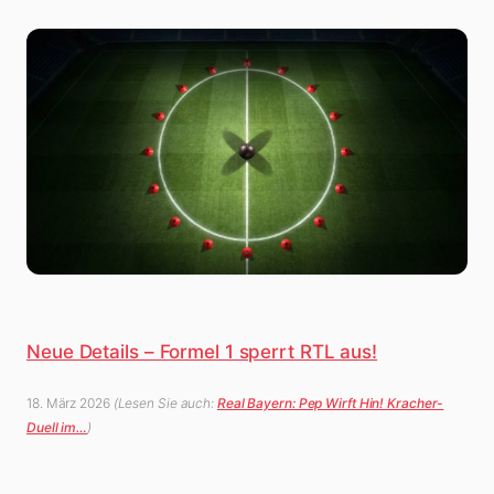
Neue Details – Formel 1 sperrt RTL aus!
18. März 2026
(Lesen Sie auch:
Real Bayern: Pep Wirft Hin! Kracher-
Duell im…
)