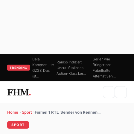
Béla
Serien wie
Rambo Indiziert
Kampschulte
Bridgerton:
Uncut: Stallones
TRENDING
GZSZ: Das
Fabelhafte
Action-Klassiker…
ist…
Alternativen…
FHM
.
Home
›
Sport
›
Formel 1 RTL: Sender von Rennen…
SPORT