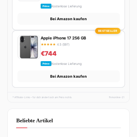
Kostenlose Lieferung
Prime
Bei Amazon kaufen
BESTSELLER
Apple iPhone 17 256 GB
★
★
★
★
★
4.5 (597)
€744
Kostenlose Lieferung
Prime
Bei Amazon kaufen
* Affiliate-Links – für dich ändert sich am Preis nichts.
fhmonline-21
Beliebte Artikel