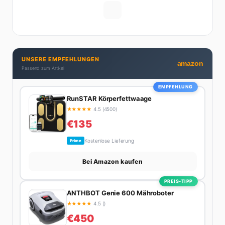
Gehaltsverhandlungen bis hin zu Steuertricks:
Michelle hat den Durchblick und teilt ihn gerne.
Außerdem schreibt sie über Karriere-Themen,
Produktivitäts-Hacks und die Frage, wie man Job und
Privatleben unter einen Hut bekommt. Privat ist sie
UNSERE EMPFEHLUNGEN
bekennende Kaffee-Süchtige (3+ Tassen am Tag,
amazon
Passend zum Artikel
Minimum), Podcast-Hörerin und verbringt ihre
Wochenenden am liebsten in der Natur oder auf dem
EMPFEHLUNG
nächsten Flohmarkt.
RunSTAR Körperfettwaage
★
★
★
★
★
4.5 (4500)
€135
Kostenlose Lieferung
Prime
Bei Amazon kaufen
PREIS-TIPP
ANTHBOT Genie 600 Mähroboter
★
★
★
★
★
4.5 ()
€450