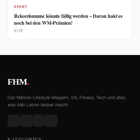
SPORT
Rekordsumme könnte fällig werden – Daran hakt es
noch bei den WM-Prämien!
21,7K
FHM
.
Das Männer-Lifestyle-Magazin. Stil, Fitness, Tech und alles,
was dein Leben besser macht.
KATEGORIEN