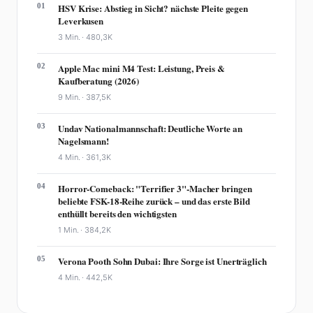
01
HSV Krise: Abstieg in Sicht? nächste Pleite gegen
Leverkusen
3 Min. ·
480,3K
02
Apple Mac mini M4 Test: Leistung, Preis &
Kaufberatung (2026)
9 Min. ·
387,5K
03
Undav Nationalmannschaft: Deutliche Worte an
Nagelsmann!
4 Min. ·
361,3K
04
Horror-Comeback: "Terrifier 3"-Macher bringen
beliebte FSK-18-Reihe zurück – und das erste Bild
enthüllt bereits den wichtigsten
1 Min. ·
384,2K
05
Verona Pooth Sohn Dubai: Ihre Sorge ist Unerträglich
4 Min. ·
442,5K