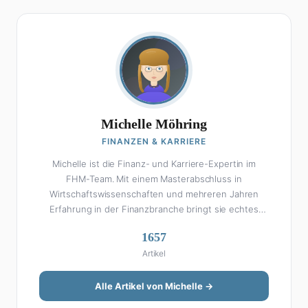
Michelle Möhring
FINANZEN & KARRIERE
Michelle ist die Finanz- und Karriere-Expertin im
FHM-Team. Mit einem Masterabschluss in
Wirtschaftswissenschaften und mehreren Jahren
Erfahrung in der Finanzbranche bringt sie echtes
Fachwissen in ihre Artikel ein. Aber keine Sorge: Bei
1657
Michelle klingt Altersvorsorge nicht wie eine
Artikel
Steuererklärung. Ihre Stärke liegt darin, komplexe
Finanzthemen so aufzubereiten, dass sie jeder
versteht – ohne Fachchinesisch, dafür mit konkreten
Alle Artikel von Michelle →
Tipps zum Umsetzen. Von ETF-Strategien über