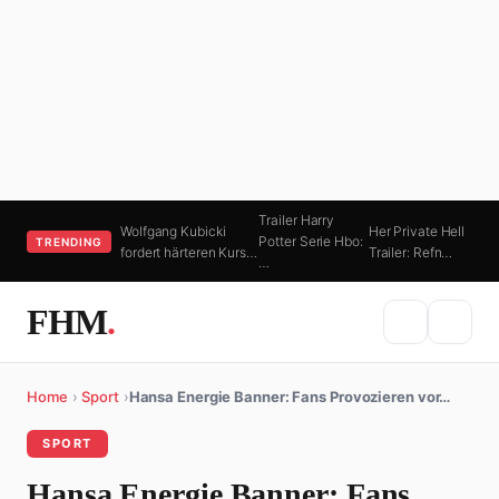
Trailer Harry
Wolfgang Kubicki
Her Private Hell
Potter Serie Hbo:
TRENDING
fordert härteren Kurs…
Trailer: Refn…
…
FHM
.
Home
›
Sport
›
Hansa Energie Banner: Fans Provozieren vor…
SPORT
Hansa Energie Banner: Fans