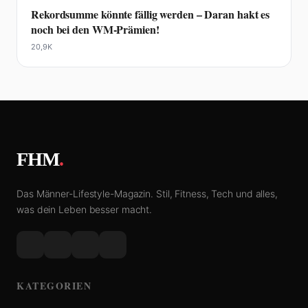
Rekordsumme könnte fällig werden – Daran hakt es
noch bei den WM-Prämien!
20,9K
FHM
.
Das Männer-Lifestyle-Magazin. Stil, Fitness, Tech und alles,
was dein Leben besser macht.
KATEGORIEN