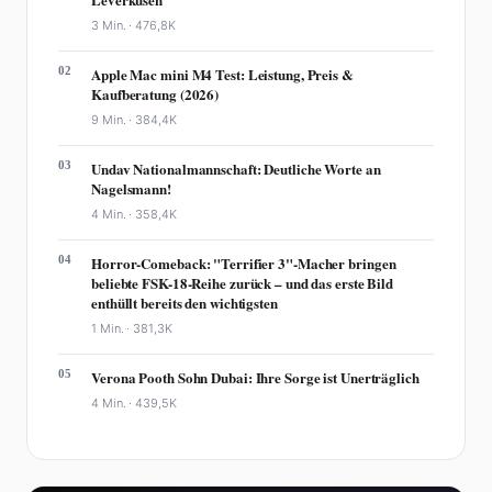
3 Min. ·
476,8K
02
Apple Mac mini M4 Test: Leistung, Preis &
Kaufberatung (2026)
9 Min. ·
384,4K
03
Undav Nationalmannschaft: Deutliche Worte an
Nagelsmann!
4 Min. ·
358,4K
04
Horror-Comeback: "Terrifier 3"-Macher bringen
beliebte FSK-18-Reihe zurück – und das erste Bild
enthüllt bereits den wichtigsten
1 Min. ·
381,3K
05
Verona Pooth Sohn Dubai: Ihre Sorge ist Unerträglich
4 Min. ·
439,5K