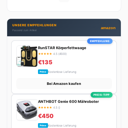
UNSERE EMPFEHLUNGEN
amazon
Passend zum Artikel
EMPFEHLUNG
RunSTAR Körperfettwaage
★
★
★
★
★
4.5 (4500)
€135
Kostenlose Lieferung
Prime
Bei Amazon kaufen
PREIS-TIPP
ANTHBOT Genie 600 Mähroboter
★
★
★
★
★
4.5 ()
€450
Kostenlose Lieferung
Prime