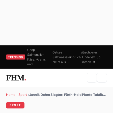
Coop
Ostsee
Waschbares
Salmonellen
Salzwassereinbruch
Hundebett: So
TRENDING
Käse: -Alarm:
bleibt aus –…
Einfach ist…
und…
FHM
.
Home
›
Sport
›
Jannik Dehm Siegtor: Fürth-Held Plante Taktik…
SPORT