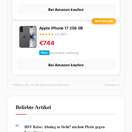
Bei Amazon kaufen
BESTSELLER
Apple iPhone 17 256 GB
★
★
★
★
★
4.5 (597)
€744
Kostenlose Lieferung
Prime
Bei Amazon kaufen
* Affiliate-Links – für dich ändert sich am Preis nichts.
fhmonline-21
Beliebte Artikel
01
HSV Krise: Abstieg in Sicht? nächste Pleite gegen
Leverkusen