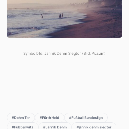
Symbolbild: Jannik Dehm Siegtor (Bild: Picsum)
#Dehm Tor
#Fürth Held
#Fußball Bundesliga
#Fußballwitz
#Jannik Dehm
#jannik dehm siegtor