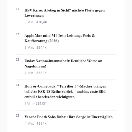
01
HSV Krise: Abstieg in Sicht? nächste Pleite gegen
Leverkusen
3 Min. ·
476,4K
02
Apple Mac mini M4 Test: Leistung, Preis &
Kaufberatung (2026)
9 Min. ·
384,1K
03
Undav Nationalmannschaft: Deutliche Worte an
Nagelsmann!
4 Min. ·
358,1K
04
Horror-Comeback: "Terrifier 3"-Macher bringen
beliebte FSK-18-Reihe zurück – und das erste Bild
enthüllt bereits den wichtigsten
1 Min. ·
381,0K
05
Verona Pooth Sohn Dubai: Ihre Sorge ist Unerträglich
4 Min. ·
439,1K