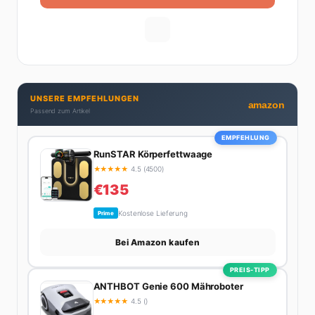
UNSERE EMPFEHLUNGEN
amazon
Passend zum Artikel
EMPFEHLUNG
RunSTAR Körperfettwaage
★
★
★
★
★
4.5 (4500)
€135
Kostenlose Lieferung
Prime
Bei Amazon kaufen
PREIS-TIPP
ANTHBOT Genie 600 Mähroboter
★
★
★
★
★
4.5 ()