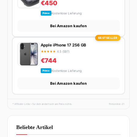
€450
Kostenlose Lieferung
Prime
Bei Amazon kaufen
BESTSELLER
Apple iPhone 17 256 GB
★
★
★
★
★
4.5 (597)
€744
Kostenlose Lieferung
Prime
Bei Amazon kaufen
* Affiliate-Links – für dich ändert sich am Preis nichts.
fhmonline-21
Beliebte Artikel