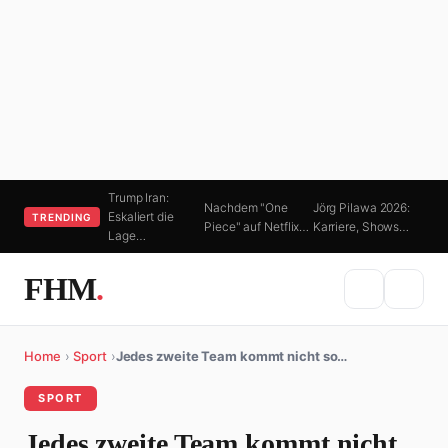
Trump Iran:
Nachdem "One
Jörg Pilawa 2026:
Eskaliert die
TRENDING
Piece" auf Netflix…
Karriere, Shows…
Lage…
FHM
.
Home
›
Sport
›
Jedes zweite Team kommt nicht so…
SPORT
Jedes zweite Team kommt nicht