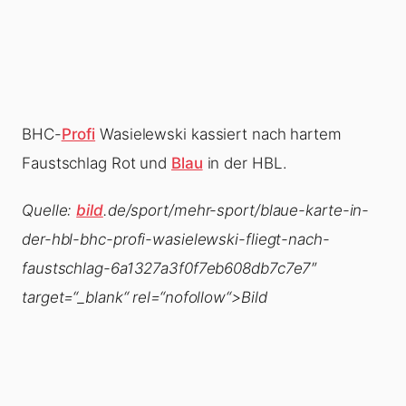
BHC-
Profi
Wasielewski kassiert nach hartem
Faustschlag Rot und
Blau
in der HBL.
Quelle:
bild
.de/sport/mehr-sport/blaue-karte-in-
der-hbl-bhc-profi-wasielewski-fliegt-nach-
faustschlag-6a1327a3f0f7eb608db7c7e7″
target=“_blank“ rel=“nofollow“>Bild