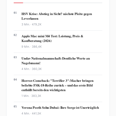
01
HSV Krise: Abstieg in Sicht? nächste Pleite gegen
Leverkusen
3 Min. ·
479,2K
02
Apple Mac mini M4 Test: Leistung, Preis &
Kaufberatung (2026)
9 Min. ·
386,4K
03
Undav Nationalmannschaft: Deutliche Worte an
Nagelsmann!
4 Min. ·
360,3K
04
Horror-Comeback: "Terrifier 3"-Macher bringen
beliebte FSK-18-Reihe zurück – und das erste Bild
enthüllt bereits den wichtigsten
1 Min. ·
383,3K
05
Verona Pooth Sohn Dubai: Ihre Sorge ist Unerträglich
4 Min. ·
441,5K