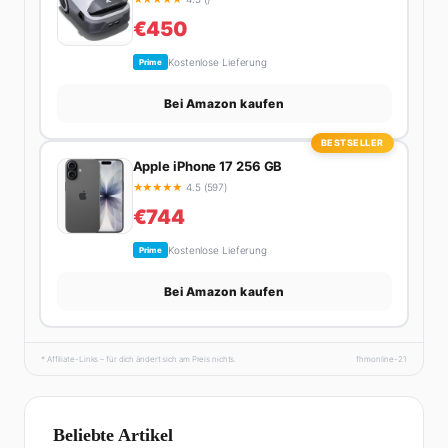
€450
Kostenlose Lieferung
Prime
Bei Amazon kaufen
BESTSELLER
Apple iPhone 17 256 GB
★
★
★
★
★
4.5 (597)
€744
Kostenlose Lieferung
Prime
Bei Amazon kaufen
* Affiliate-Links – für dich ändert sich am Preis nichts.
fhmonline-21
Beliebte Artikel