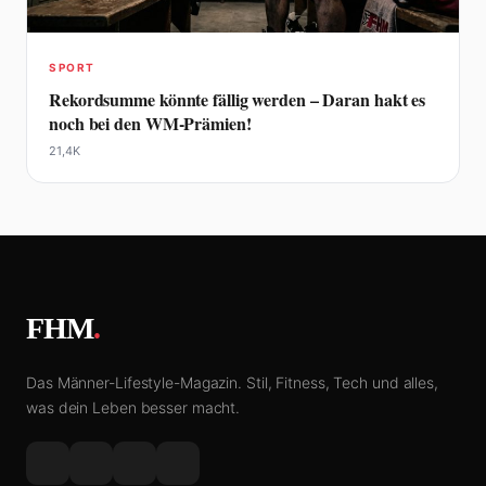
SPORT
Rekordsumme könnte fällig werden – Daran hakt es
noch bei den WM-Prämien!
21,4K
FHM
.
Das Männer-Lifestyle-Magazin. Stil, Fitness, Tech und alles,
was dein Leben besser macht.