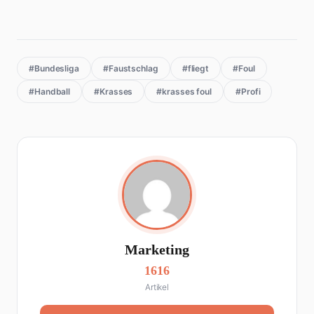
#Bundesliga
#Faustschlag
#fliegt
#Foul
#Handball
#Krasses
#krasses foul
#Profi
Marketing
1616
Artikel