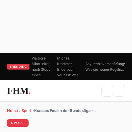
Waitrose:
Michael
Mitarbeiter
Krammer
Asylrechtsverschärfung:
TRENDING
nach Stopp
Bilderbuch:
Was die neuen Regeln…
eines…
verlässt: Was…
FHM
.
Home
›
Sport
›
Krasses Foul in der Bundesliga –…
SPORT