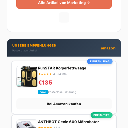
Alle Artikel von Marketing →
UNSERE EMPFEHLUNGEN
amazon
Passend zum Artikel
EMPFEHLUNG
RunSTAR Körperfettwaage
★
★
★
★
★
4.5 (4500)
€135
Kostenlose Lieferung
Prime
Bei Amazon kaufen
PREIS-TIPP
ANTHBOT Genie 600 Mähroboter
★
★
★
★
★
4.5 ()