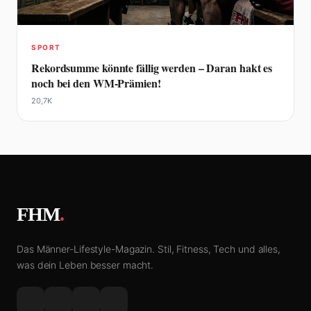
SPORT
Rekordsumme könnte fällig werden – Daran hakt es
noch bei den WM-Prämien!
20,7K
FHM
.
Das Männer-Lifestyle-Magazin. Stil, Fitness, Tech und alles,
was dein Leben besser macht.