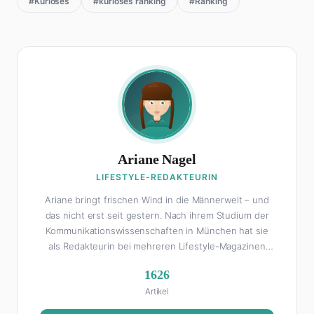
#Kurioses
#kurioses ranking
#Ranking
Ariane Nagel
LIFESTYLE-REDAKTEURIN
Ariane bringt frischen Wind in die Männerwelt – und
das nicht erst seit gestern. Nach ihrem Studium der
Kommunikationswissenschaften in München hat sie
als Redakteurin bei mehreren Lifestyle-Magazinen
gearbeitet, bevor sie zum FHM-Team gestoßen ist.
1626
Als Lifestyle-Redakteurin schreibt sie über alles, was
Artikel
das Leben schöner macht: von Interior Design und
Reise-Tipps über Food-Trends bis hin zu