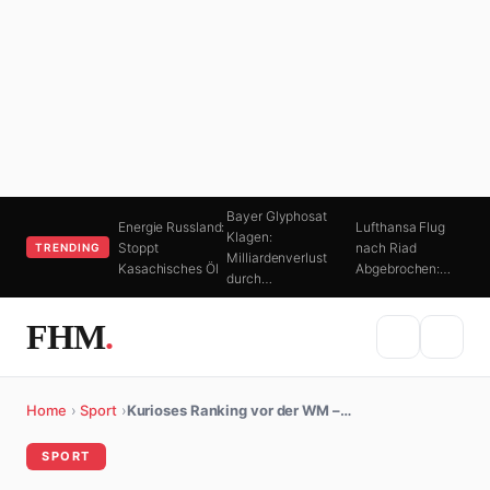
Bayer Glyphosat
Energie Russland:
Lufthansa Flug
Klagen:
Stoppt
nach Riad
TRENDING
Milliardenverlust
Kasachisches Öl
Abgebrochen:…
durch…
FHM
.
Home
›
Sport
›
Kurioses Ranking vor der WM –…
SPORT