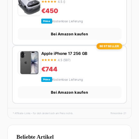
★
★
★
★
★
4.5 ()
€450
Kostenlose Lieferung
Prime
Bei Amazon kaufen
BESTSELLER
Apple iPhone 17 256 GB
★
★
★
★
★
4.5 (597)
€744
Kostenlose Lieferung
Prime
Bei Amazon kaufen
* Affiliate-Links – für dich ändert sich am Preis nichts.
fhmonline-21
Beliebte Artikel