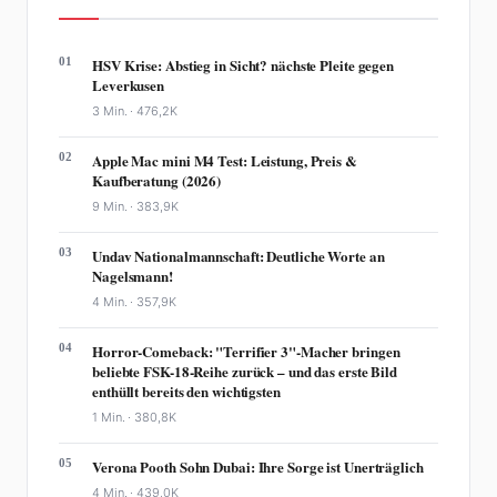
01
HSV Krise: Abstieg in Sicht? nächste Pleite gegen
Leverkusen
3 Min. ·
476,2K
02
Apple Mac mini M4 Test: Leistung, Preis &
Kaufberatung (2026)
9 Min. ·
383,9K
03
Undav Nationalmannschaft: Deutliche Worte an
Nagelsmann!
4 Min. ·
357,9K
04
Horror-Comeback: "Terrifier 3"-Macher bringen
beliebte FSK-18-Reihe zurück – und das erste Bild
enthüllt bereits den wichtigsten
1 Min. ·
380,8K
05
Verona Pooth Sohn Dubai: Ihre Sorge ist Unerträglich
4 Min. ·
439,0K