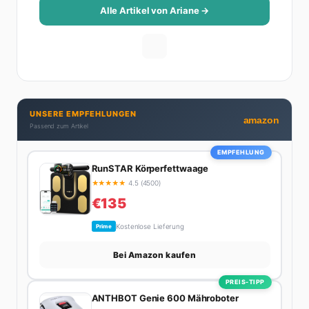
Beziehungsratgebern, die auch Männer gerne lesen.
Alle Artikel von Ariane →
Ihre Geheimwaffe: Sie weiß genau, was Frauen an
Männern wirklich cool finden – und was absolut gar
nicht geht. Privat ist Ariane begeisterte Yoga-
Praktizierende, Serien-Junkie (aktuell: alles auf
Netflix) und auf der ewigen Suche nach dem besten
Brunch-Spot der Stadt. Ihre Interior-Tipps basieren
UNSERE EMPFEHLUNGEN
auf echter Erfahrung – ihre Wohnung wurde schon
amazon
Passend zum Artikel
zweimal in Design-Blogs gefeatured.
EMPFEHLUNG
RunSTAR Körperfettwaage
★
★
★
★
★
4.5 (4500)
€135
Kostenlose Lieferung
Prime
Bei Amazon kaufen
PREIS-TIPP
ANTHBOT Genie 600 Mähroboter