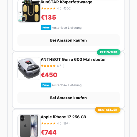
RunSTAR Körperfettwaage
★
★
★
★
★
4.5 (4500)
€135
Kostenlose Lieferung
Prime
Bei Amazon kaufen
PREIS-TIPP
ANTHBOT Genie 600 Mähroboter
★
★
★
★
★
4.5 ()
€450
Kostenlose Lieferung
Prime
Bei Amazon kaufen
BESTSELLER
Apple iPhone 17 256 GB
★
★
★
★
★
4.5 (597)
€744