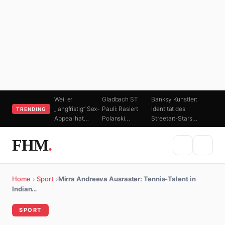
Weil er
Gladbach ST
Banksy Künstler:
„langfristig“ Sex-
Pauli: Rasiert
Identität des
TRENDING
Appeal hat…
Polanski…
Streetart-Stars…
FHM
.
Home
›
Sport
›
Mirra Andreeva Ausraster: Tennis-Talent in
Indian…
SPORT