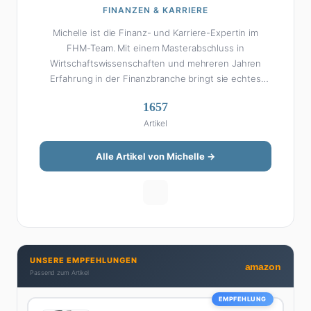
FINANZEN & KARRIERE
Michelle ist die Finanz- und Karriere-Expertin im
FHM-Team. Mit einem Masterabschluss in
Wirtschaftswissenschaften und mehreren Jahren
Erfahrung in der Finanzbranche bringt sie echtes
Fachwissen in ihre Artikel ein. Aber keine Sorge: Bei
1657
Michelle klingt Altersvorsorge nicht wie eine
Artikel
Steuererklärung. Ihre Stärke liegt darin, komplexe
Finanzthemen so aufzubereiten, dass sie jeder
versteht – ohne Fachchinesisch, dafür mit konkreten
Alle Artikel von Michelle →
Tipps zum Umsetzen. Von ETF-Strategien über
Gehaltsverhandlungen bis hin zu Steuertricks:
Michelle hat den Durchblick und teilt ihn gerne.
Außerdem schreibt sie über Karriere-Themen,
Produktivitäts-Hacks und die Frage, wie man Job und
Privatleben unter einen Hut bekommt. Privat ist sie
UNSERE EMPFEHLUNGEN
bekennende Kaffee-Süchtige (3+ Tassen am Tag,
amazon
Passend zum Artikel
Minimum), Podcast-Hörerin und verbringt ihre
Wochenenden am liebsten in der Natur oder auf dem
EMPFEHLUNG
nächsten Flohmarkt.