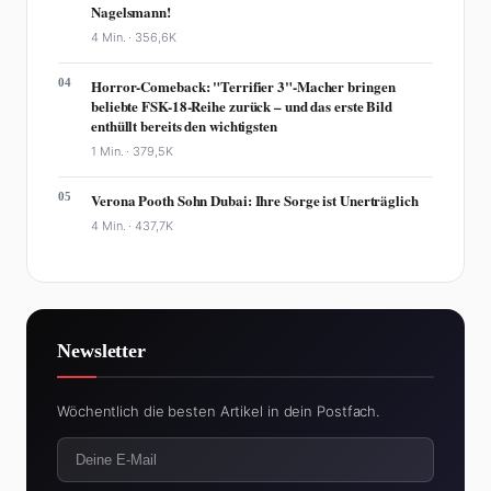
Nagelsmann!
4 Min. ·
356,6K
04
Horror-Comeback: "Terrifier 3"-Macher bringen
beliebte FSK-18-Reihe zurück – und das erste Bild
enthüllt bereits den wichtigsten
1 Min. ·
379,5K
05
Verona Pooth Sohn Dubai: Ihre Sorge ist Unerträglich
4 Min. ·
437,7K
Newsletter
Wöchentlich die besten Artikel in dein Postfach.