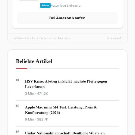
Kostenlose Lieferung
Prime
Bei Amazon kaufen
* Affiliate-Links – für dich ändert sich am Preis nichts.
fhmonline-21
Beliebte Artikel
01
HSV Krise: Abstieg in Sicht? nächste Pleite gegen
Leverkusen
3 Min. ·
474,6K
02
Apple Mac mini M4 Test: Leistung, Preis &
Kaufberatung (2026)
9 Min. ·
382,7K
03
Undav Nationalmannschaft: Deutliche Worte an