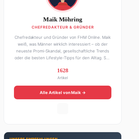
Maik Möhring
CHEFREDAKTEUR & GRÜNDER
Chefredakteur und Gründer von FHM Online. Maik
weiß, was Männer wirklich interessiert – ob der
neueste Promi-Skandal, gesellschaftliche Trends
oder die besten Lifestyle-Tipps für den Alltag. Seit
über 10 Jahren macht er digitales Publishing und
1628
hat FHM Online zu einer der führenden Männer-
Artikel
Lifestyle-Plattformen im deutschsprachigen Raum
aufgebaut. Sein Weg dahin war alles andere als
geradlinig: Die eine Hälfte seines Lebens stand er
Alle Artikel von Maik →
in der Gastronomie – mit allem, was dazugehört.
Die andere Hälfte hat er sich tief in die Welt des
SEO und digitalen Contents vergraben. Diese
Mischung aus Menschenkenntnis und Online-
Know-how macht seine Artikel aus: direkt,
unterhaltsam und immer nah dran. Wenn Maik