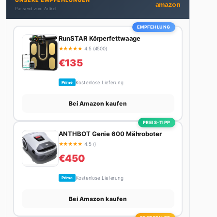
UNSERE EMPFEHLUNGEN
nicht gerade den heißesten Tratsch aus der
amazon
Passend zum Artikel
Promi-Welt aufspürt oder die besten Lifestyle-
Empfehlungen zusammenstellt, findet man ihn
EMPFEHLUNG
beim Wandern in den Schweizer Alpen, am Grill mit
RunSTAR Körperfettwaage
Freunden oder auf der Suche nach dem perfekten
★
★
★
★
★
4.5 (4500)
Espresso. Sein Motto: Lieber einmal richtig als
€135
zehnmal halb.
Kostenlose Lieferung
Prime
Bei Amazon kaufen
PREIS-TIPP
ANTHBOT Genie 600 Mähroboter
★
★
★
★
★
4.5 ()
€450
Kostenlose Lieferung
Prime
Bei Amazon kaufen