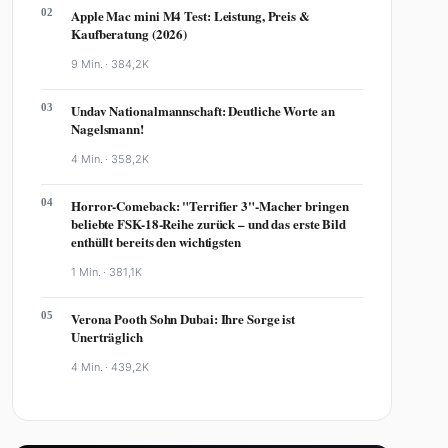
02
Apple Mac mini M4 Test: Leistung, Preis &
Kaufberatung (2026)
9 Min. ·
384,2K
03
Undav Nationalmannschaft: Deutliche Worte an
Nagelsmann!
4 Min. ·
358,2K
04
Horror-Comeback: "Terrifier 3"-Macher bringen
beliebte FSK-18-Reihe zurück – und das erste Bild
enthüllt bereits den wichtigsten
1 Min. ·
381,1K
05
Verona Pooth Sohn Dubai: Ihre Sorge ist
Unerträglich
4 Min. ·
439,2K