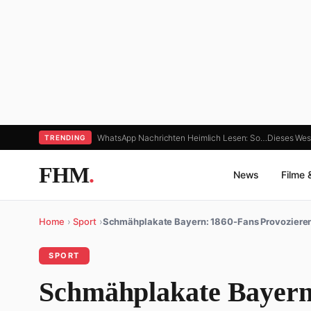
WhatsApp Nachrichten Heimlich Lesen: So…
Dieses Wes
TRENDING
FHM
.
News
Filme 
Home
›
Sport
›
Schmähplakate Bayern: 1860-Fans Provoziere
SPORT
Schmähplakate Bayern