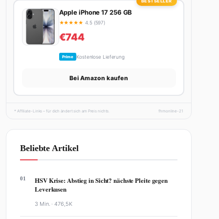
BESTSELLER
Apple iPhone 17 256 GB
★
★
★
★
★
4.5 (597)
€744
Kostenlose Lieferung
Prime
Bei Amazon kaufen
* Affiliate-Links – für dich ändert sich am Preis nichts.
fhmonline-21
Beliebte Artikel
01
HSV Krise: Abstieg in Sicht? nächste Pleite gegen
Leverkusen
3 Min. ·
476,5K