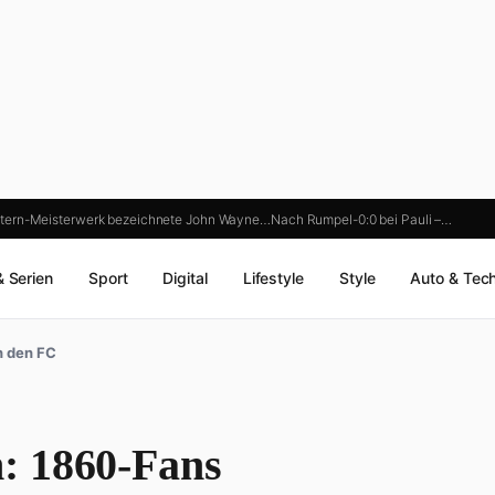
tern-Meisterwerk bezeichnete John Wayne…
Nach Rumpel-0:0 bei Pauli –…
& Serien
Sport
Digital
Lifestyle
Style
Auto & Tec
n den FC
: 1860-Fans