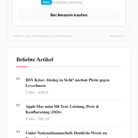
Kostenlose Lieferung
Prime
Bei Amazon kaufen
* Affiliate-Links – für dich ändert sich am Preis nichts.
fhmonline-21
Beliebte Artikel
01
HSV Krise: Abstieg in Sicht? nächste Pleite gegen
Leverkusen
3 Min. ·
478,1K
02
Apple Mac mini M4 Test: Leistung, Preis &
Kaufberatung (2026)
9 Min. ·
385,5K
03
Undav Nationalmannschaft: Deutliche Worte an