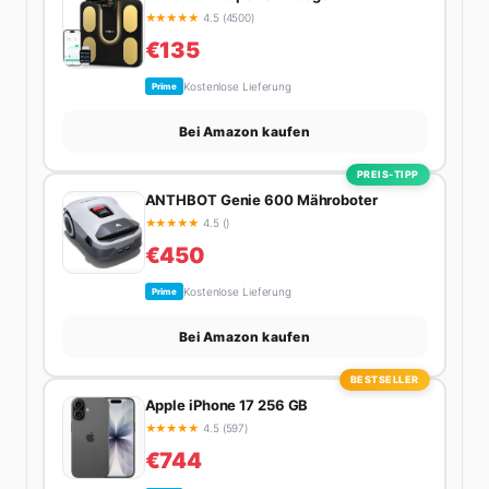
★
★
★
★
★
4.5 (4500)
€135
Kostenlose Lieferung
Prime
Bei Amazon kaufen
PREIS-TIPP
ANTHBOT Genie 600 Mähroboter
★
★
★
★
★
4.5 ()
€450
Kostenlose Lieferung
Prime
Bei Amazon kaufen
BESTSELLER
Apple iPhone 17 256 GB
★
★
★
★
★
4.5 (597)
€744