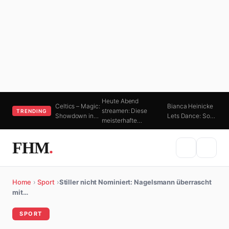
Heute Abend
Celtics – Magic:
Bianca Heinicke
streamen: Diese
TRENDING
Showdown in…
Lets Dance: So…
meisterhafte…
FHM
.
Home
›
Sport
›
Stiller nicht Nominiert: Nagelsmann überrascht
mit…
SPORT