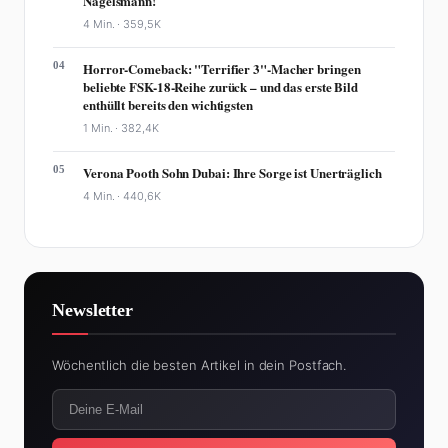
Nagelsmann!
4 Min. ·
359,5K
04
Horror-Comeback: "Terrifier 3"-Macher bringen
beliebte FSK-18-Reihe zurück – und das erste Bild
enthüllt bereits den wichtigsten
1 Min. ·
382,4K
05
Verona Pooth Sohn Dubai: Ihre Sorge ist Unerträglich
4 Min. ·
440,6K
Newsletter
Wöchentlich die besten Artikel in dein Postfach.