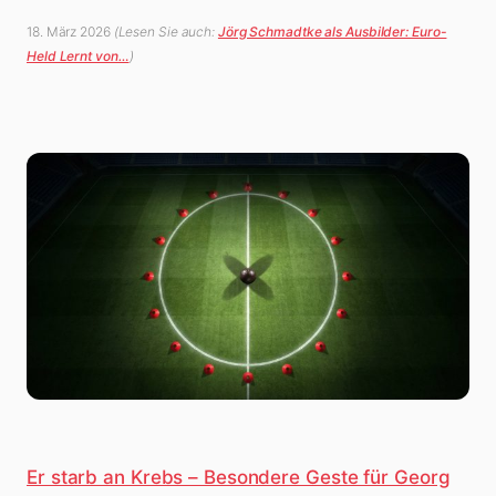
18. März 2026
(Lesen Sie auch:
Jörg Schmadtke als Ausbilder: Euro-
Held Lernt von…
)
Er starb an Krebs – Besondere Geste für Georg