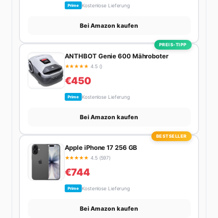
Kostenlose Lieferung
Prime
Bei Amazon kaufen
PREIS-TIPP
ANTHBOT Genie 600 Mähroboter
★
★
★
★
★
4.5 ()
€450
Kostenlose Lieferung
Prime
Bei Amazon kaufen
BESTSELLER
Apple iPhone 17 256 GB
★
★
★
★
★
4.5 (597)
€744
Kostenlose Lieferung
Prime
Bei Amazon kaufen