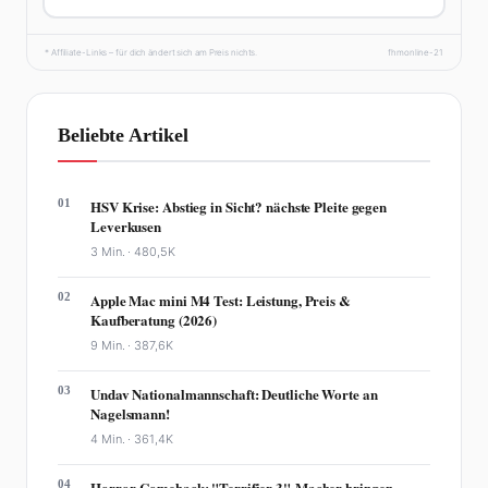
* Affiliate-Links – für dich ändert sich am Preis nichts.
fhmonline-21
Beliebte Artikel
01
HSV Krise: Abstieg in Sicht? nächste Pleite gegen
Leverkusen
3 Min. ·
480,5K
02
Apple Mac mini M4 Test: Leistung, Preis &
Kaufberatung (2026)
9 Min. ·
387,6K
03
Undav Nationalmannschaft: Deutliche Worte an
Nagelsmann!
4 Min. ·
361,4K
04
Horror-Comeback: "Terrifier 3"-Macher bringen