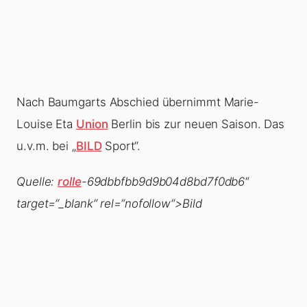
Nach Baumgarts Abschied übernimmt Marie-
Louise Eta
Union
Berlin bis zur neuen Saison. Das
u.v.m. bei „
BILD
Sport“.
Quelle:
rolle
-69dbbfbb9d9b04d8bd7f0db6″
target=“_blank“ rel=“nofollow“>Bild