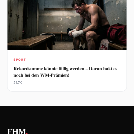
SPORT
Rekordsumme könnte fällig werden – Daran hakt es
noch bei den WM-Prämien!
21,7K
FHM
.