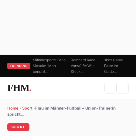
Militärexperte Carlo
Reinhard Rade
Xbox Game
Masala: "Man
Vorwürfe: Was
Pass: Ihr
TRENDING
benutzt…
Steckt…
Guide…
FHM
.
Home
›
Sport
›
Frau im Männer-Fußball – Union-Trainerin
spricht…
SPORT