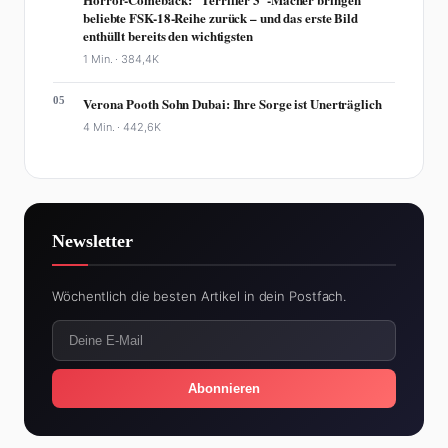
beliebte FSK-18-Reihe zurück – und das erste Bild
enthüllt bereits den wichtigsten
1 Min. ·
384,4K
05
Verona Pooth Sohn Dubai: Ihre Sorge ist Unerträglich
4 Min. ·
442,6K
Newsletter
Wöchentlich die besten Artikel in dein Postfach.
Abonnieren