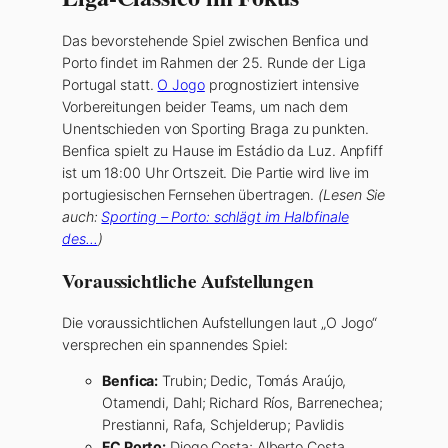
Das bevorstehende Spiel zwischen Benfica und
Porto findet im Rahmen der 25. Runde der Liga
Portugal statt.
O Jogo
prognostiziert intensive
Vorbereitungen beider Teams, um nach dem
Unentschieden von Sporting Braga zu punkten.
Benfica spielt zu Hause im Estádio da Luz. Anpfiff
ist um 18:00 Uhr Ortszeit. Die Partie wird live im
portugiesischen Fernsehen übertragen.
(Lesen Sie
auch:
Sporting – Porto: schlägt im Halbfinale
des…
)
Voraussichtliche Aufstellungen
Die voraussichtlichen Aufstellungen laut „O Jogo“
versprechen ein spannendes Spiel:
Benfica:
Trubin; Dedic, Tomás Araújo,
Otamendi, Dahl; Richard Ríos, Barrenechea;
Prestianni, Rafa, Schjelderup; Pavlidis
FC Porto:
Diogo Costa; Alberto Costa,