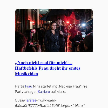
„Noch nicht real für mich“ –
Haftbefehls Frau dreht ihr erstes
Musikvideo
Haftis
Frau
Nina startet mit „Nackige Frau“ ihre
Partyschlager-
Karriere
auf Malle.
Quelle:
erstes
-musikvideo-
6a1ea0f18777b4bfe1a25bf5″ target=“_blank“