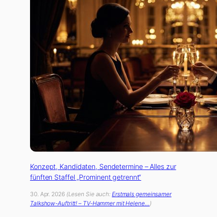
Konzept, Kandidaten, Sendetermine – Alles zur
fünften Staffel „Prominent getrennt“
30. Apr. 2026
(Lesen Sie auch:
Erstmals gemeinsamer
Talkshow-Auftritt! – TV-Hammer mit Helene…
)