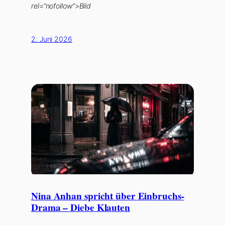
rel=“nofollow“>Bild
2. Juni 2026
Nina Anhan spricht über Einbruchs-
Drama – Diebe Klauten