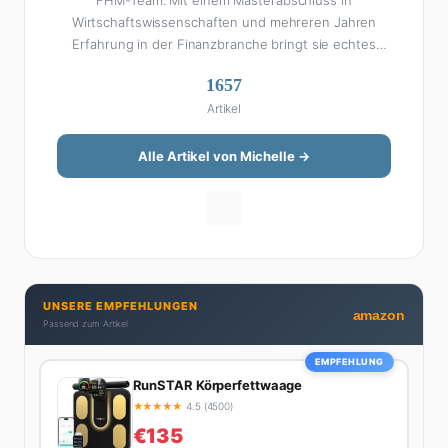
FHM-Team. Mit einem Masterabschluss in
Wirtschaftswissenschaften und mehreren Jahren
Erfahrung in der Finanzbranche bringt sie echtes
Fachwissen in ihre Artikel ein. Aber keine Sorge: Bei
1657
Michelle klingt Altersvorsorge nicht wie eine
Artikel
Steuererklärung. Ihre Stärke liegt darin, komplexe
Finanzthemen so aufzubereiten, dass sie jeder
versteht – ohne Fachchinesisch, dafür mit konkreten
Alle Artikel von Michelle →
Tipps zum Umsetzen. Von ETF-Strategien über
Gehaltsverhandlungen bis hin zu Steuertricks:
Michelle hat den Durchblick und teilt ihn gerne.
Außerdem schreibt sie über Karriere-Themen,
Produktivitäts-Hacks und die Frage, wie man Job und
Privatleben unter einen Hut bekommt. Privat ist sie
UNSERE EMPFEHLUNGEN
bekennende Kaffee-Süchtige (3+ Tassen am Tag,
amazon
Passend zum Artikel
Minimum), Podcast-Hörerin und verbringt ihre
Wochenenden am liebsten in der Natur oder auf dem
EMPFEHLUNG
nächsten Flohmarkt.
RunSTAR Körperfettwaage
★
★
★
★
★
4.5 (4500)
€135