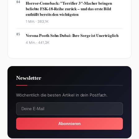
04
Horror-Comeback: "Terrifier 3"-Macher bringen
beliebte FSK-18-Reihe zurück – und das erste Bild
enthüllt bereits den wichtigsten
1 Min. ·
383,1K
05
Verona Pooth Sohn Dubai: Ihre Sorge ist Unerträglich
4 Min. ·
441,3K
Newsletter
Wöchentlich die besten Artikel in dein Postfach.
Abonnieren