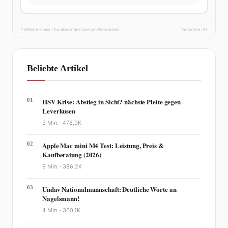
* Affiliate-Links – für dich ändert sich am Preis nichts.
fhmonline-21
Beliebte Artikel
01
HSV Krise: Abstieg in Sicht? nächste Pleite gegen
Leverkusen
3 Min. ·
478,9K
02
Apple Mac mini M4 Test: Leistung, Preis &
Kaufberatung (2026)
9 Min. ·
386,2K
03
Undav Nationalmannschaft: Deutliche Worte an
Nagelsmann!
4 Min. ·
360,1K