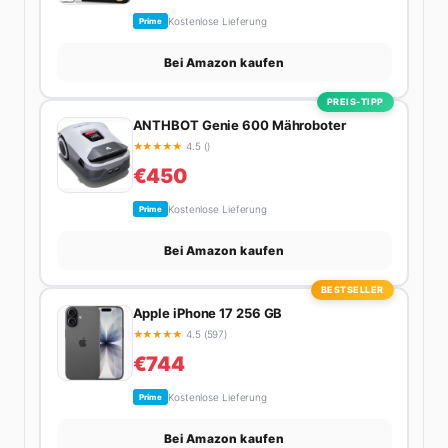
Kostenlose Lieferung
Prime
Bei Amazon kaufen
PREIS-TIPP
ANTHBOT Genie 600 Mähroboter
★
★
★
★
★
4.5 ()
€450
Kostenlose Lieferung
Prime
Bei Amazon kaufen
BESTSELLER
Apple iPhone 17 256 GB
★
★
★
★
★
4.5 (597)
€744
Kostenlose Lieferung
Prime
Bei Amazon kaufen