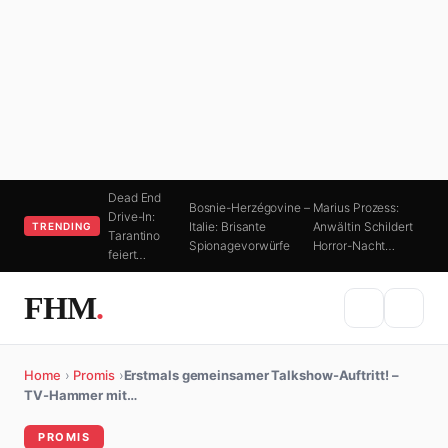
Dead End
Bosnie-Herzégovine –
Marius Prozess:
Drive-In:
Italie: Brisante
Anwältin Schildert
TRENDING
Tarantino
Spionagevorwürfe
Horror-Nacht…
feiert…
FHM
.
Home
›
Promis
›
Erstmals gemeinsamer Talkshow-Auftritt! –
TV-Hammer mit…
PROMIS