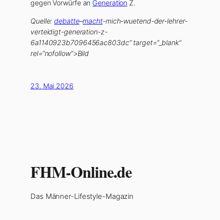
gegen Vorwürfe an
Generation
Z.
Quelle:
debatte
–
macht
-mich-wuetend-der-lehrer-
verteidigt-generation-z-
6a1140923b7096456ac803dc“ target=“_blank“
rel=“nofollow“>Bild
23. Mai 2026
FHM-Online.de
Das Männer-Lifestyle-Magazin