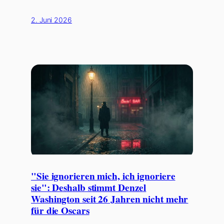
2. Juni 2026
"Sie ignorieren mich, ich ignoriere
sie": Deshalb stimmt Denzel
Washington seit 26 Jahren nicht mehr
für die Oscars