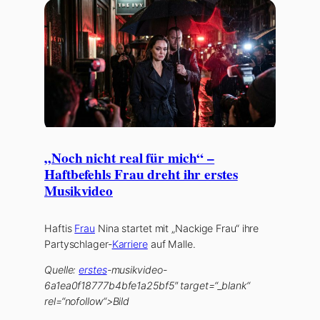
„Noch nicht real für mich“ –
Haftbefehls Frau dreht ihr erstes
Musikvideo
Haftis
Frau
Nina startet mit „Nackige Frau“ ihre
Partyschlager-
Karriere
auf Malle.
Quelle:
erstes
-musikvideo-
6a1ea0f18777b4bfe1a25bf5″ target=“_blank“
rel=“nofollow“>Bild