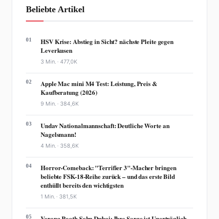
Beliebte Artikel
01
HSV Krise: Abstieg in Sicht? nächste Pleite gegen
Leverkusen
3 Min. ·
477,0K
02
Apple Mac mini M4 Test: Leistung, Preis &
Kaufberatung (2026)
9 Min. ·
384,6K
03
Undav Nationalmannschaft: Deutliche Worte an
Nagelsmann!
4 Min. ·
358,6K
04
Horror-Comeback: "Terrifier 3"-Macher bringen
beliebte FSK-18-Reihe zurück – und das erste Bild
enthüllt bereits den wichtigsten
1 Min. ·
381,5K
05
Verona Pooth Sohn Dubai: Ihre Sorge ist Unerträglich