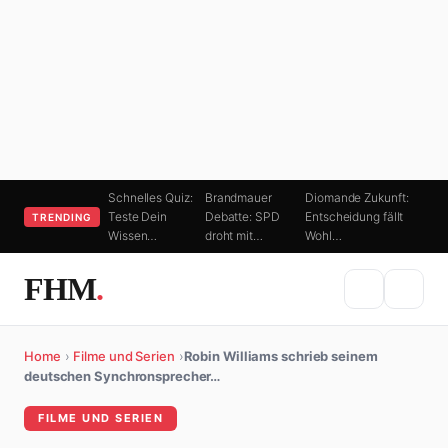
Schnelles Quiz:
Brandmauer
Diomande Zukunft:
Teste Dein
Debatte: SPD
Entscheidung fällt
TRENDING
Wissen…
droht mit…
Wohl…
FHM
.
Home
›
Filme und Serien
›
Robin Williams schrieb seinem
deutschen Synchronsprecher…
FILME UND SERIEN