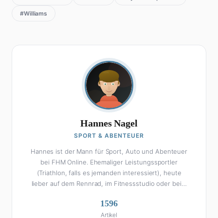
#Williams
Hannes Nagel
SPORT & ABENTEUER
Hannes ist der Mann für Sport, Auto und Abenteuer
bei FHM Online. Ehemaliger Leistungssportler
(Triathlon, falls es jemanden interessiert), heute
lieber auf dem Rennrad, im Fitnessstudio oder beim
Kochen am Smoker. Sein Wissen über Sport ist
1596
enzyklopädisch: Egal ob Bundesliga-Analyse, Formel 1,
Artikel
UFC oder Olympia – Hannes liefert fundierte