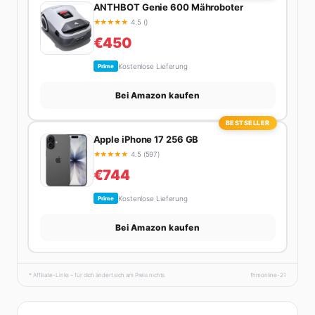
ANTHBOT Genie 600 Mähroboter
★
★
★
★
★
4.5 ()
€450
Kostenlose Lieferung
Prime
Bei Amazon kaufen
BESTSELLER
Apple iPhone 17 256 GB
★
★
★
★
★
4.5 (597)
€744
Kostenlose Lieferung
Prime
Bei Amazon kaufen
* Affiliate-Links – für dich ändert sich am Preis nichts.
fhmonline-21