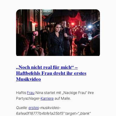
„Noch nicht real für mich“ –
Haftbefehls Frau dreht ihr erstes
Musikvideo
Haftis
Frau
Nina startet mit „Nackige Frau“ ihre
Partyschlager-
Karriere
auf Malle.
Quelle:
erstes
-musikvideo-
6a1ea0f18777b4bfe1a25bf5″ target=“_blank“