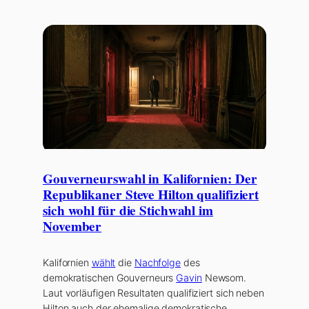
Gouverneurswahl in Kalifornien: Der
Republikaner Steve Hilton qualifiziert
sich wohl für die Stichwahl im
November
Kalifornien
wählt
die
Nachfolge
des
demokratischen Gouverneurs
Gavin
Newsom.
Laut vorläufigen Resultaten qualifiziert sich neben
Hilton auch der ehemalige demokratische