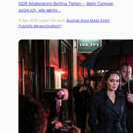
NDR-Moderatorin Bettina Tietjen – „Beim Campen
spüre ich, wie wenig…
3. Apr. 2026
(Lesen Sie auch:
Bushido Anna Maria Streit:
Putzhilfe Wegen Kindheit?
)