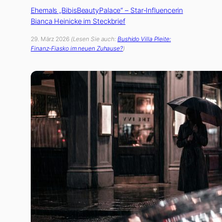
Ehemals „BibisBeautyPalace“ – Star-Influencerin
Bianca Heinicke im Steckbrief
29. März 2026
(Lesen Sie auch:
Bushido Villa Pleite:
Finanz-Fiasko im neuen Zuhause?
)