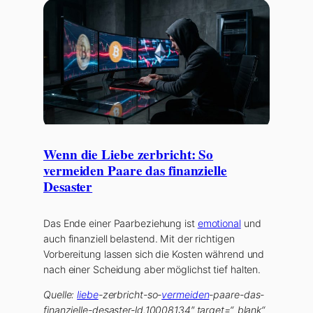
Wenn die Liebe zerbricht: So
vermeiden Paare das finanzielle
Desaster
Das Ende einer Paarbeziehung ist
emotional
und
auch finanziell belastend. Mit der richtigen
Vorbereitung lassen sich die Kosten während und
nach einer Scheidung aber möglichst tief halten.
Quelle:
liebe
-zerbricht-so-
vermeiden
-paare-das-
finanzielle-desaster-ld.10008134″ target=“_blank“