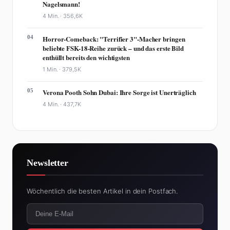
Nagelsmann!
4 Min. ·
356,6K
04
Horror-Comeback: "Terrifier 3"-Macher bringen
beliebte FSK-18-Reihe zurück – und das erste Bild
enthüllt bereits den wichtigsten
1 Min. ·
379,5K
05
Verona Pooth Sohn Dubai: Ihre Sorge ist Unerträglich
4 Min. ·
437,7K
Newsletter
Wöchentlich die besten Artikel in dein Postfach.