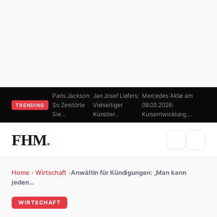
Paris Jackson:
Jan Josef Liefers:
Mercedes Aktie am
So Zerstörte
Vielseitiger
09.03.2026:
TRENDING
Sie…
Künstler…
Kursentwicklung,…
FHM
.
Home
›
Wirtschaft
›
Anwältin für Kündigungen: „Man kann
jeden…
WIRTSCHAFT