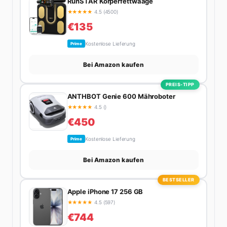
RunSTAR Körperfettwaage
★
★
★
★
★
4.5 (4500)
€135
Kostenlose Lieferung
Prime
Bei Amazon kaufen
PREIS-TIPP
ANTHBOT Genie 600 Mähroboter
★
★
★
★
★
4.5 ()
€450
Kostenlose Lieferung
Prime
Bei Amazon kaufen
BESTSELLER
Apple iPhone 17 256 GB
★
★
★
★
★
4.5 (597)
€744