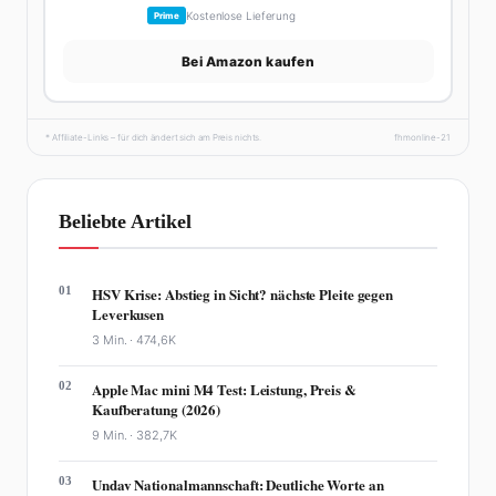
Kostenlose Lieferung
Prime
Bei Amazon kaufen
* Affiliate-Links – für dich ändert sich am Preis nichts.
fhmonline-21
Beliebte Artikel
01
HSV Krise: Abstieg in Sicht? nächste Pleite gegen
Leverkusen
3 Min. ·
474,6K
02
Apple Mac mini M4 Test: Leistung, Preis &
Kaufberatung (2026)
9 Min. ·
382,7K
03
Undav Nationalmannschaft: Deutliche Worte an