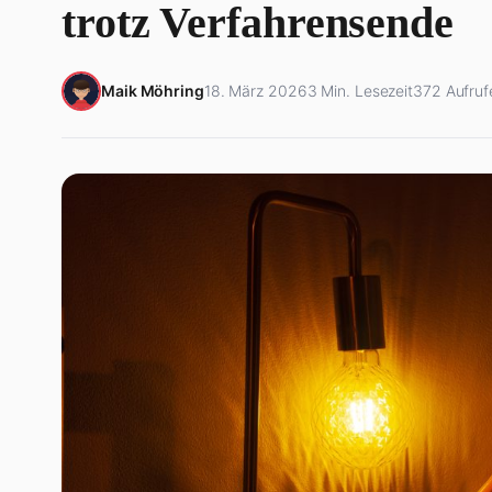
trotz Verfahrensende
Maik Möhring
18. März 2026
3 Min. Lesezeit
372 Aufruf