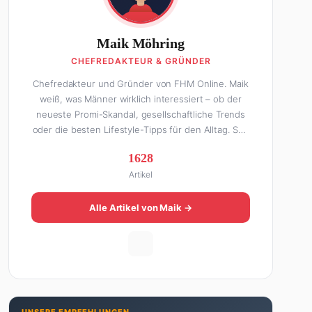
Maik Möhring
CHEFREDAKTEUR & GRÜNDER
Chefredakteur und Gründer von FHM Online. Maik
weiß, was Männer wirklich interessiert – ob der
neueste Promi-Skandal, gesellschaftliche Trends
oder die besten Lifestyle-Tipps für den Alltag. Seit
über 10 Jahren macht er digitales Publishing und
1628
hat FHM Online zu einer der führenden Männer-
Artikel
Lifestyle-Plattformen im deutschsprachigen Raum
aufgebaut. Sein Weg dahin war alles andere als
geradlinig: Die eine Hälfte seines Lebens stand er
Alle Artikel von Maik →
in der Gastronomie – mit allem, was dazugehört.
Die andere Hälfte hat er sich tief in die Welt des
SEO und digitalen Contents vergraben. Diese
Mischung aus Menschenkenntnis und Online-
Know-how macht seine Artikel aus: direkt,
unterhaltsam und immer nah dran. Wenn Maik