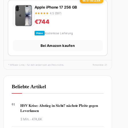
BESTSELLER
Apple iPhone 17 256 GB
★
★
★
★
★
4.5 (597)
€744
Kostenlose Lieferung
Prime
Bei Amazon kaufen
* Affiliate-Links – für dich ändert sich am Preis nichts.
fhmonline-21
Beliebte Artikel
01
HSV Krise: Abstieg in Sicht? nächste Pleite gegen
Leverkusen
3 Min. ·
474,6K