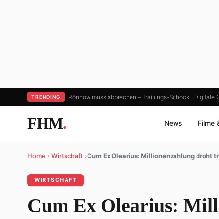
Rönnow muss abbrechen – Trainings-Schock…
Digitale 
TRENDING
FHM
.
News
Filme 
Home
›
Wirtschaft
›
Cum Ex Olearius: Millionenzahlung droht t
WIRTSCHAFT
Cum Ex Olearius: Mill