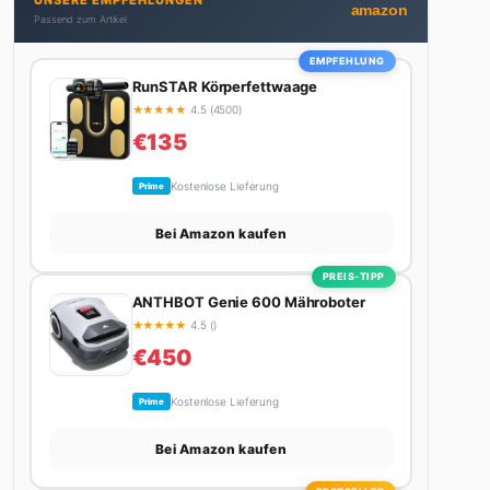
UNSERE EMPFEHLUNGEN
nicht gerade den heißesten Tratsch aus der
amazon
Passend zum Artikel
Promi-Welt aufspürt oder die besten Lifestyle-
Empfehlungen zusammenstellt, findet man ihn
EMPFEHLUNG
beim Wandern in den Schweizer Alpen, am Grill mit
RunSTAR Körperfettwaage
Freunden oder auf der Suche nach dem perfekten
★
★
★
★
★
4.5 (4500)
Espresso. Sein Motto: Lieber einmal richtig als
€135
zehnmal halb.
Kostenlose Lieferung
Prime
Bei Amazon kaufen
PREIS-TIPP
ANTHBOT Genie 600 Mähroboter
★
★
★
★
★
4.5 ()
€450
Kostenlose Lieferung
Prime
Bei Amazon kaufen