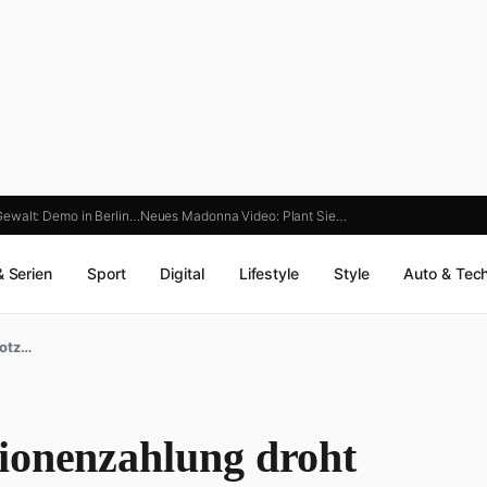
Gewalt: Demo in Berlin…
Neues Madonna Video: Plant Sie…
& Serien
Sport
Digital
Lifestyle
Style
Auto & Tec
rotz…
ionenzahlung droht