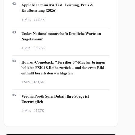
02
Apple Mac mini M4 Test: Leistung, Preis &
Kaufberatung (2026)
9 Min. ·
382,7K
03
Undav Nationalmannschaft: Deutliche Worte an
Nagelsmann!
4 Min. ·
356,6K
04
Horror-Comeback: "Terrifier 3"-Macher bringen
beliebte FSK-18-Reihe zurück – und das erste Bild
enthüllt bereits den wichtigsten
1 Min. ·
379,5K
05
Verona Pooth Sohn Dubai: Ihre Sorge ist
Unerträglich
4 Min. ·
437,7K