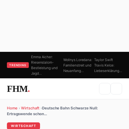
Emma Aicher:
Wollnys Loredana:
Taylor Swift
Riesenslalom-
Familienstreit und
Travis Kelce:
TRENDING
Bestleistung und
Neuanfang…
Liebeserklärung…
Jagd…
FHM
.
Home
›
Wirtschaft
›
Deutsche Bahn Schwarze Null:
Ertragswende schon…
WIRTSCHAFT