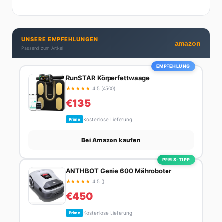
Menschenkenntnis und Online-Know-how macht
seine Artikel aus: direkt, unterhaltsam und immer nah
dran. Wenn Maik nicht gerade den heißesten Tratsch
UNSERE EMPFEHLUNGEN
aus der Promi-Welt aufspürt oder die besten
amazon
Passend zum Artikel
Lifestyle-Empfehlungen zusammenstellt, findet man
ihn beim Wandern in den Schweizer Alpen, am Grill
EMPFEHLUNG
mit Freunden oder auf der Suche nach dem
RunSTAR Körperfettwaage
perfekten Espresso. Sein Motto: Lieber einmal richtig
★
★
★
★
★
4.5 (4500)
als zehnmal halb.
€135
Kostenlose Lieferung
Prime
Bei Amazon kaufen
PREIS-TIPP
ANTHBOT Genie 600 Mähroboter
★
★
★
★
★
4.5 ()
€450
Kostenlose Lieferung
Prime