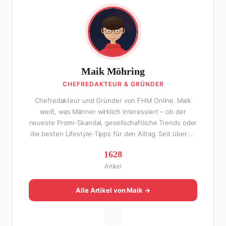
Maik Möhring
CHEFREDAKTEUR & GRÜNDER
Chefredakteur und Gründer von FHM Online. Maik
weiß, was Männer wirklich interessiert – ob der
neueste Promi-Skandal, gesellschaftliche Trends oder
die besten Lifestyle-Tipps für den Alltag. Seit über 10
Jahren macht er digitales Publishing und hat FHM
1628
Online zu einer der führenden Männer-Lifestyle-
Artikel
Plattformen im deutschsprachigen Raum aufgebaut.
Sein Weg dahin war alles andere als geradlinig: Die
eine Hälfte seines Lebens stand er in der
Alle Artikel von Maik →
Gastronomie – mit allem, was dazugehört. Die andere
Hälfte hat er sich tief in die Welt des SEO und
digitalen Contents vergraben. Diese Mischung aus