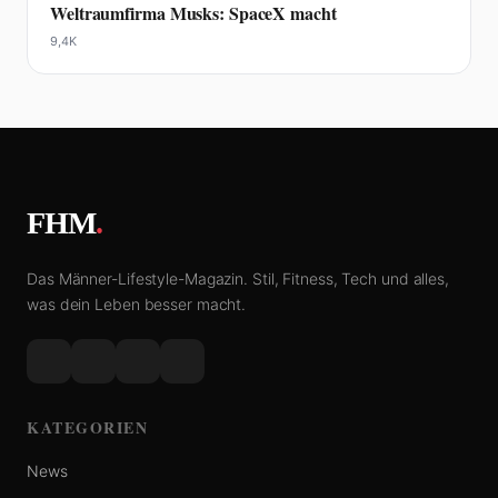
Weltraumfirma Musks: SpaceX macht
9,4K
FHM
.
Das Männer-Lifestyle-Magazin. Stil, Fitness, Tech und alles,
was dein Leben besser macht.
KATEGORIEN
News