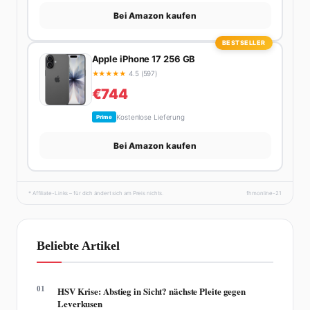
Bei Amazon kaufen
BESTSELLER
Apple iPhone 17 256 GB
★
★
★
★
★
4.5 (597)
€744
Kostenlose Lieferung
Prime
Bei Amazon kaufen
* Affiliate-Links – für dich ändert sich am Preis nichts.
fhmonline-21
Beliebte Artikel
01
HSV Krise: Abstieg in Sicht? nächste Pleite gegen
Leverkusen