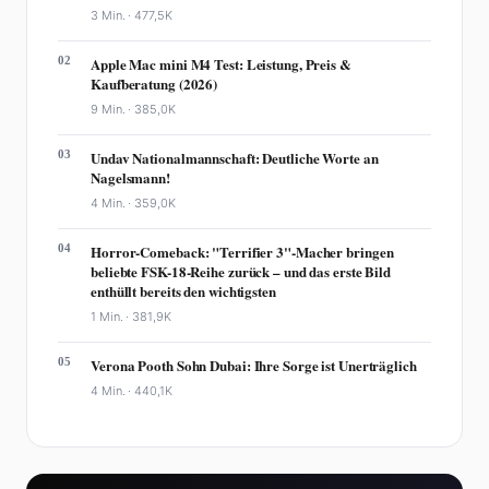
3 Min. ·
477,5K
02
Apple Mac mini M4 Test: Leistung, Preis &
Kaufberatung (2026)
9 Min. ·
385,0K
03
Undav Nationalmannschaft: Deutliche Worte an
Nagelsmann!
4 Min. ·
359,0K
04
Horror-Comeback: "Terrifier 3"-Macher bringen
beliebte FSK-18-Reihe zurück – und das erste Bild
enthüllt bereits den wichtigsten
1 Min. ·
381,9K
05
Verona Pooth Sohn Dubai: Ihre Sorge ist Unerträglich
4 Min. ·
440,1K