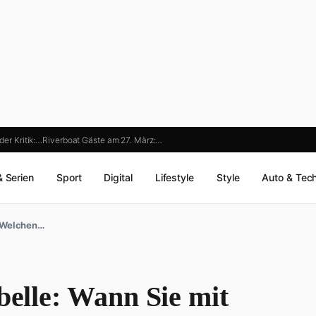
er Kritik:…
Riverboat Gäste am 27. März:…
& Serien
Sport
Digital
Lifestyle
Style
Auto & Tec
t Welchen…
belle: Wann Sie mit