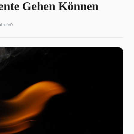
ente Gehen Können
frufe
0