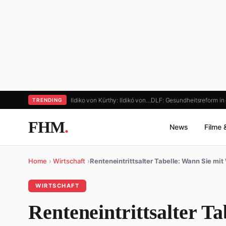
Ildiko von Kürthy: Ildikó von…
DLF: Gesundheitsreform in d
TRENDING
FHM
.
News
Filme 
Home
›
Wirtschaft
›
Renteneintrittsalter Tabelle: Wann Sie mi
WIRTSCHAFT
Renteneintrittsalter Ta