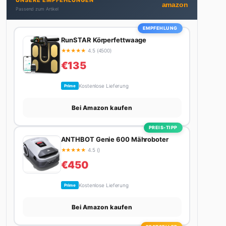
UNSERE EMPFEHLUNGEN
bekommt. Privat ist sie bekennende Kaffee-
amazon
Passend zum Artikel
Süchtige (3+ Tassen am Tag, Minimum), Podcast-
Hörerin und verbringt ihre Wochenenden am
EMPFEHLUNG
liebsten in der Natur oder auf dem nächsten
RunSTAR Körperfettwaage
Flohmarkt.
★
★
★
★
★
4.5 (4500)
€135
Kostenlose Lieferung
Prime
Bei Amazon kaufen
PREIS-TIPP
ANTHBOT Genie 600 Mähroboter
★
★
★
★
★
4.5 ()
€450
Kostenlose Lieferung
Prime
Bei Amazon kaufen