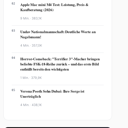
02
Apple Mac mini M4 Test: Leistung, Preis &
Kaufberatung (2026)
9 Min. ·
383,1K
03
Undav Nationalmannschaft: Deutliche Worte an
Nagelsmann!
4 Min. ·
357,0K
04
Horror-Comeback: "Terrifier 3"-Macher bringen
beliebte FSK-18-Reihe zurück – und das erste Bild
enthüllt bereits den wichtigsten
1 Min. ·
379,9K
05
Verona Pooth Sohn Dubai: Ihre Sorge ist
Unerträglich
4 Min. ·
438,1K