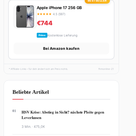
BESTSELLER
Apple iPhone 17 256 GB
★
★
★
★
★
4.5 (597)
€744
Kostenlose Lieferung
Prime
Bei Amazon kaufen
* Affiliate-Links – für dich ändert sich am Preis nichts.
fhmonline-21
Beliebte Artikel
01
HSV Krise: Abstieg in Sicht? nächste Pleite gegen
Leverkusen
3 Min. ·
475,0K