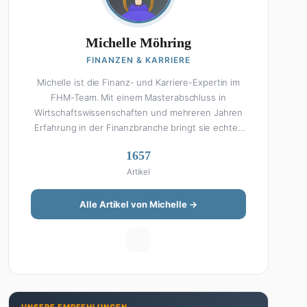
Michelle Möhring
FINANZEN & KARRIERE
Michelle ist die Finanz- und Karriere-Expertin im
FHM-Team. Mit einem Masterabschluss in
Wirtschaftswissenschaften und mehreren Jahren
Erfahrung in der Finanzbranche bringt sie echtes
Fachwissen in ihre Artikel ein. Aber keine Sorge:
1657
Bei Michelle klingt Altersvorsorge nicht wie eine
Artikel
Steuererklärung. Ihre Stärke liegt darin, komplexe
Finanzthemen so aufzubereiten, dass sie jeder
versteht – ohne Fachchinesisch, dafür mit
Alle Artikel von Michelle →
konkreten Tipps zum Umsetzen. Von ETF-
Strategien über Gehaltsverhandlungen bis hin zu
Steuertricks: Michelle hat den Durchblick und teilt
ihn gerne. Außerdem schreibt sie über Karriere-
Themen, Produktivitäts-Hacks und die Frage, wie
man Job und Privatleben unter einen Hut