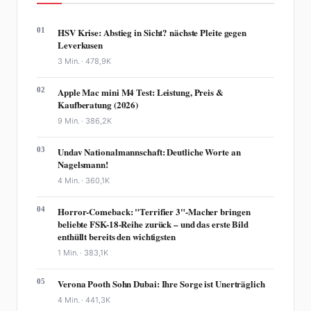
01
HSV Krise: Abstieg in Sicht? nächste Pleite gegen
Leverkusen
3 Min. ·
478,9K
02
Apple Mac mini M4 Test: Leistung, Preis &
Kaufberatung (2026)
9 Min. ·
386,2K
03
Undav Nationalmannschaft: Deutliche Worte an
Nagelsmann!
4 Min. ·
360,1K
04
Horror-Comeback: "Terrifier 3"-Macher bringen
beliebte FSK-18-Reihe zurück – und das erste Bild
enthüllt bereits den wichtigsten
1 Min. ·
383,1K
05
Verona Pooth Sohn Dubai: Ihre Sorge ist Unerträglich
4 Min. ·
441,3K