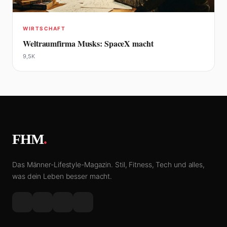
WIRTSCHAFT
Weltraumfirma Musks: SpaceX macht
9,5K
FHM
.
Das Männer-Lifestyle-Magazin. Stil, Fitness, Tech und alles,
was dein Leben besser macht.