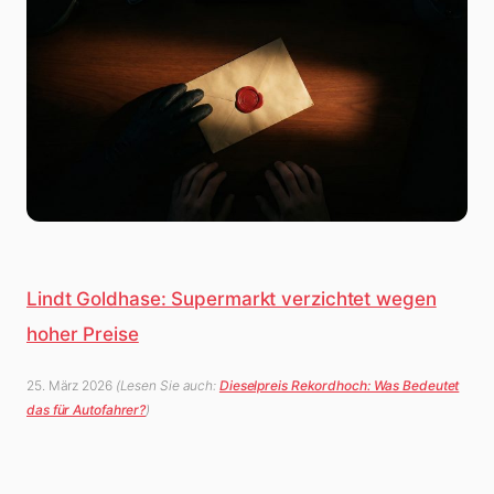
Lindt Goldhase: Supermarkt verzichtet wegen
hoher Preise
25. März 2026
(Lesen Sie auch:
Dieselpreis Rekordhoch: Was Bedeutet
das für Autofahrer?
)