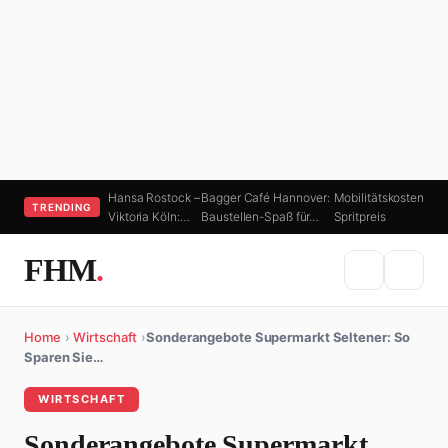
Hansa Rostock –
Bagger Café Hannover:
Mobilitätskosten
TRENDING
Viktoria Köln:…
Baustellen-Spaß für…
Spritpreis
FHM
.
Home
›
Wirtschaft
›
Sonderangebote Supermarkt Seltener: So
Sparen Sie…
WIRTSCHAFT
Sonderangebote Supermarkt