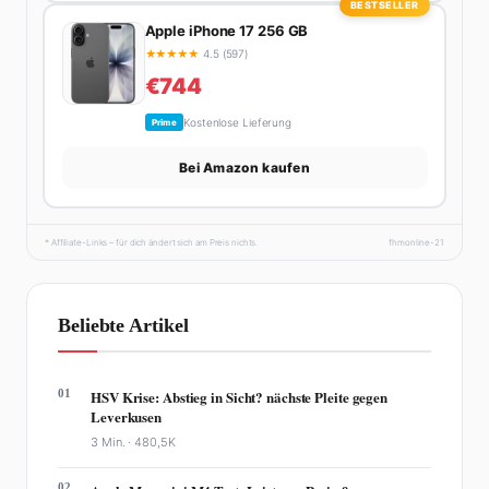
BESTSELLER
Apple iPhone 17 256 GB
★
★
★
★
★
4.5 (597)
€744
Kostenlose Lieferung
Prime
Bei Amazon kaufen
* Affiliate-Links – für dich ändert sich am Preis nichts.
fhmonline-21
Beliebte Artikel
01
HSV Krise: Abstieg in Sicht? nächste Pleite gegen
Leverkusen
3 Min. ·
480,5K
02