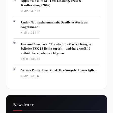
Apple Mac mini M4 Test: Leistung, Preis &
Kaufberatung (2026)
9 Min. ·
387,6K
03
Undav Nationalmannschaft: Deutliche Worte an
Nagelsmann!
4 Min. ·
361,4K
04
Horror-Comeback: "Terrifier 3"-Macher bringen
beliebte FSK-18-Reihe zurück – und das erste Bild
enthüllt bereits den wichtigsten
1 Min. ·
384,4K
05
Verona Pooth Sohn Dubai: Ihre Sorge ist Unerträglich
4 Min. ·
442,6K
Newsletter