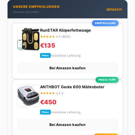
dran. Wenn Maik nicht gerade den heißesten Tratsch
UNSERE EMPFEHLUNGEN
aus der Promi-Welt aufspürt oder die besten
amazon
Passend zum Artikel
Lifestyle-Empfehlungen zusammenstellt, findet man
ihn beim Wandern in den Schweizer Alpen, am Grill
EMPFEHLUNG
mit Freunden oder auf der Suche nach dem
RunSTAR Körperfettwaage
perfekten Espresso. Sein Motto: Lieber einmal richtig
★
★
★
★
★
4.5 (4500)
als zehnmal halb.
€135
Kostenlose Lieferung
Prime
Bei Amazon kaufen
PREIS-TIPP
ANTHBOT Genie 600 Mähroboter
★
★
★
★
★
4.5 ()
€450
Kostenlose Lieferung
Prime
Bei Amazon kaufen