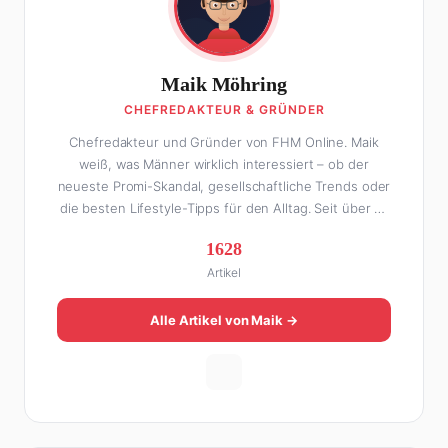
Maik Möhring
CHEFREDAKTEUR & GRÜNDER
Chefredakteur und Gründer von FHM Online. Maik
weiß, was Männer wirklich interessiert – ob der
neueste Promi-Skandal, gesellschaftliche Trends oder
die besten Lifestyle-Tipps für den Alltag. Seit über 10
Jahren macht er digitales Publishing und hat FHM
1628
Online zu einer der führenden Männer-Lifestyle-
Artikel
Plattformen im deutschsprachigen Raum aufgebaut.
Sein Weg dahin war alles andere als geradlinig: Die
eine Hälfte seines Lebens stand er in der
Alle Artikel von Maik →
Gastronomie – mit allem, was dazugehört. Die andere
Hälfte hat er sich tief in die Welt des SEO und
digitalen Contents vergraben. Diese Mischung aus
Menschenkenntnis und Online-Know-how macht
seine Artikel aus: direkt, unterhaltsam und immer nah