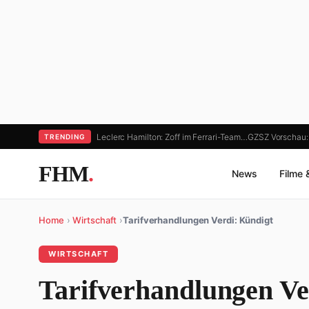
Leclerc Hamilton: Zoff im Ferrari-Team…
GZSZ Vorschau: 
TRENDING
FHM
.
News
Filme 
Home
›
Wirtschaft
›
Tarifverhandlungen Verdi: Kündigt
WIRTSCHAFT
Tarifverhandlungen Ve