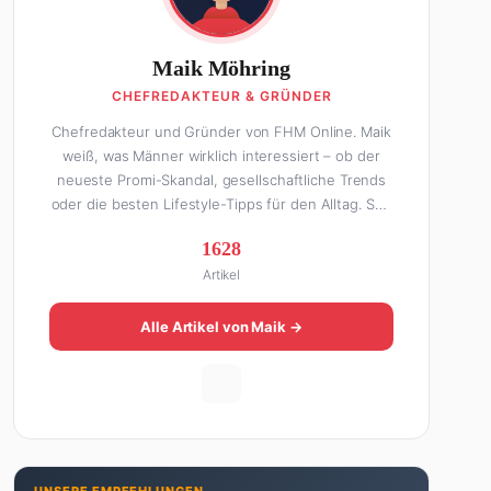
Maik Möhring
CHEFREDAKTEUR & GRÜNDER
Chefredakteur und Gründer von FHM Online. Maik
weiß, was Männer wirklich interessiert – ob der
neueste Promi-Skandal, gesellschaftliche Trends
oder die besten Lifestyle-Tipps für den Alltag. Seit
über 10 Jahren macht er digitales Publishing und
1628
hat FHM Online zu einer der führenden Männer-
Artikel
Lifestyle-Plattformen im deutschsprachigen Raum
aufgebaut. Sein Weg dahin war alles andere als
geradlinig: Die eine Hälfte seines Lebens stand er
Alle Artikel von Maik →
in der Gastronomie – mit allem, was dazugehört.
Die andere Hälfte hat er sich tief in die Welt des
SEO und digitalen Contents vergraben. Diese
Mischung aus Menschenkenntnis und Online-
Know-how macht seine Artikel aus: direkt,
unterhaltsam und immer nah dran. Wenn Maik