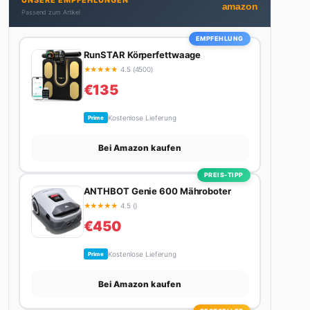
UNSERE EMPFEHLUNGEN
nicht gerade den heißesten Tratsch aus der
amazon
Passend zum Artikel
Promi-Welt aufspürt oder die besten Lifestyle-
Empfehlungen zusammenstellt, findet man ihn
EMPFEHLUNG
beim Wandern in den Schweizer Alpen, am Grill mit
RunSTAR Körperfettwaage
Freunden oder auf der Suche nach dem perfekten
★
★
★
★
★
4.5 (4500)
Espresso. Sein Motto: Lieber einmal richtig als
€135
zehnmal halb.
Kostenlose Lieferung
Prime
Bei Amazon kaufen
PREIS-TIPP
ANTHBOT Genie 600 Mähroboter
★
★
★
★
★
4.5 ()
€450
Kostenlose Lieferung
Prime
Bei Amazon kaufen