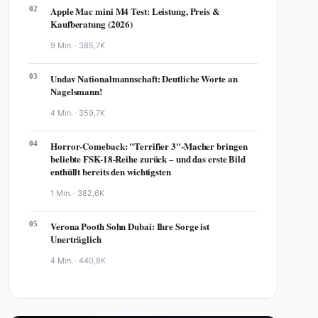
02
Apple Mac mini M4 Test: Leistung, Preis &
Kaufberatung (2026)
9 Min. ·
385,7K
03
Undav Nationalmannschaft: Deutliche Worte an
Nagelsmann!
4 Min. ·
359,7K
04
Horror-Comeback: "Terrifier 3"-Macher bringen
beliebte FSK-18-Reihe zurück – und das erste Bild
enthüllt bereits den wichtigsten
1 Min. ·
382,6K
05
Verona Pooth Sohn Dubai: Ihre Sorge ist
Unerträglich
4 Min. ·
440,8K