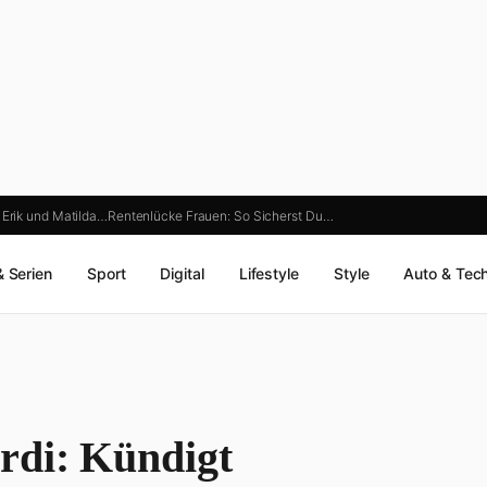
Erik und Matilda…
Rentenlücke Frauen: So Sicherst Du…
& Serien
Sport
Digital
Lifestyle
Style
Auto & Tec
rdi: Kündigt