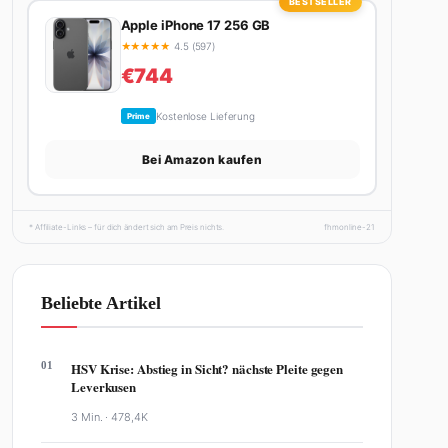
BESTSELLER
Apple iPhone 17 256 GB
★
★
★
★
★
4.5 (597)
€744
Kostenlose Lieferung
Prime
Bei Amazon kaufen
* Affiliate-Links – für dich ändert sich am Preis nichts.
fhmonline-21
Beliebte Artikel
01
HSV Krise: Abstieg in Sicht? nächste Pleite gegen
Leverkusen
3 Min. ·
478,4K