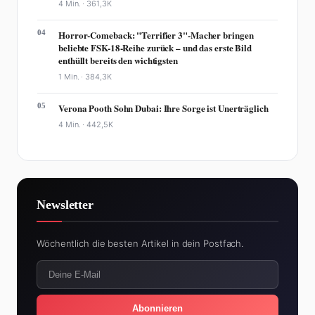
4 Min. ·
361,3K
04
Horror-Comeback: "Terrifier 3"-Macher bringen
beliebte FSK-18-Reihe zurück – und das erste Bild
enthüllt bereits den wichtigsten
1 Min. ·
384,3K
05
Verona Pooth Sohn Dubai: Ihre Sorge ist Unerträglich
4 Min. ·
442,5K
Newsletter
Wöchentlich die besten Artikel in dein Postfach.
Abonnieren