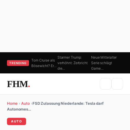
Starmer Trump:
Neue Mittelalter
Tom Cruise als
verhöhnt: Zerbricht
Serie schlägt
TRENDING
Bösewicht? Er…
die…
Game…
FHM
.
Home
›
Auto
›
FSD Zulassung Niederlande: Tesla darf
Autonomes…
AUTO