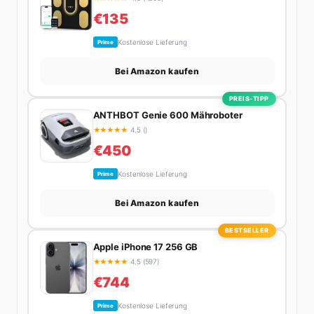
€135
Kostenlose Lieferung
Prime
Bei Amazon kaufen
PREIS-TIPP
ANTHBOT Genie 600 Mähroboter
★
★
★
★
★
4.5 ()
€450
Kostenlose Lieferung
Prime
Bei Amazon kaufen
BESTSELLER
Apple iPhone 17 256 GB
★
★
★
★
★
4.5 (597)
€744
Kostenlose Lieferung
Prime