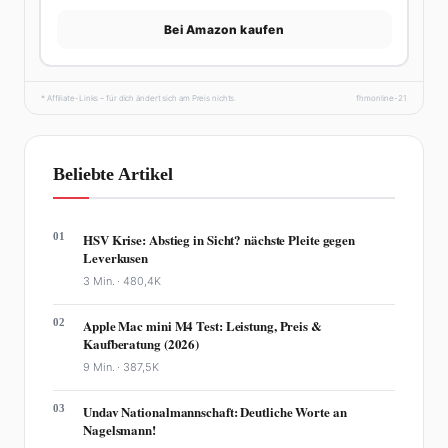
Bei Amazon kaufen
* Affiliate-Links – für dich ändert sich am Preis nichts.
fhmonline-21
Beliebte Artikel
01
HSV Krise: Abstieg in Sicht? nächste Pleite gegen
Leverkusen
3 Min. ·
480,4K
02
Apple Mac mini M4 Test: Leistung, Preis &
Kaufberatung (2026)
9 Min. ·
387,5K
03
Undav Nationalmannschaft: Deutliche Worte an
Nagelsmann!