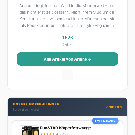
Ariane bringt frischen Wind in die Männerwelt – und
das nicht erst seit gestern. Nach ihrem Studium der
Kommunikationswissenschaften in München hat sie
als Redakteurin bei mehreren Lifestyle-Magazinen
gearbeitet, bevor sie zum FHM-Team gestoßen ist.
1626
Als Lifestyle-Redakteurin schreibt sie über alles, was
Artikel
das Leben schöner macht: von Interior Design und
Reise-Tipps über Food-Trends bis hin zu
Beziehungsratgebern, die auch Männer gerne lesen.
Alle Artikel von Ariane →
Ihre Geheimwaffe: Sie weiß genau, was Frauen an
Männern wirklich cool finden – und was absolut gar
nicht geht. Privat ist Ariane begeisterte Yoga-
Praktizierende, Serien-Junkie (aktuell: alles auf
Netflix) und auf der ewigen Suche nach dem besten
Brunch-Spot der Stadt. Ihre Interior-Tipps basieren
UNSERE EMPFEHLUNGEN
auf echter Erfahrung – ihre Wohnung wurde schon
amazon
Passend zum Artikel
zweimal in Design-Blogs gefeatured.
EMPFEHLUNG
RunSTAR Körperfettwaage
★
★
★
★
★
4.5 (4500)