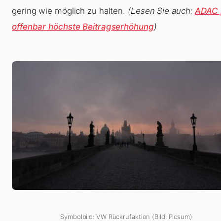
gering wie möglich zu halten.
(Lesen Sie auch:
ADAC 
offenbar höchste Beitragserhöhung
)
Symbolbild: VW Rückrufaktion (Bild: Picsum)