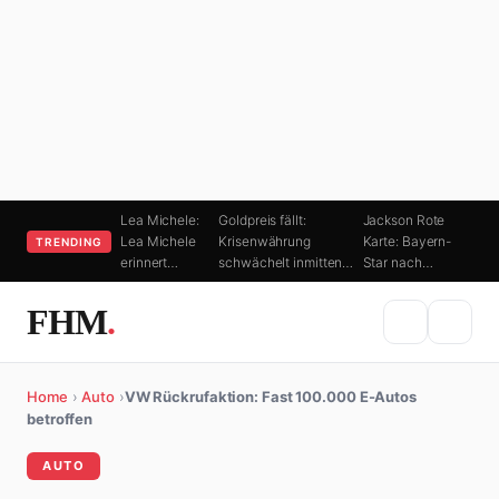
Lea Michele:
Goldpreis fällt:
Jackson Rote
Lea Michele
Krisenwährung
Karte: Bayern-
TRENDING
erinnert…
schwächelt inmitten…
Star nach…
FHM
.
Home
›
Auto
›
VW Rückrufaktion: Fast 100.000 E-Autos
betroffen
AUTO