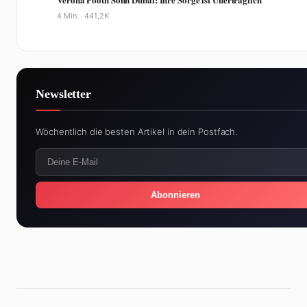
4 Min. ·
441,2K
Newsletter
Wöchentlich die besten Artikel in dein Postfach.
Abonnieren