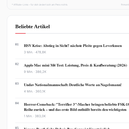
* Affiliate-Links – für dich ändert sich am Preis nichts.
fhmonl
Beliebte Artikel
01
HSV Krise: Abstieg in Sicht? nächste Pleite gegen Leverkusen
3 Min. ·
478,8K
02
Apple Mac mini M4 Test: Leistung, Preis & Kaufberatung (2026)
9 Min. ·
386,2K
03
Undav Nationalmannschaft: Deutliche Worte an Nagelsmann!
4 Min. ·
360,1K
04
Horror-Comeback: "Terrifier 3"-Macher bringen beliebte FSK-1
Reihe zurück – und das erste Bild enthüllt bereits den wichtigsten
1 Min. ·
383,0K
05
Verona Pooth Sohn Dubai: Ihre Sorge ist Unerträglich