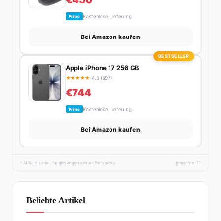
Kostenlose Lieferung
Prime
Bei Amazon kaufen
BESTSELLER
Apple iPhone 17 256 GB
★
★
★
★
★
4.5 (597)
€744
Kostenlose Lieferung
Prime
Bei Amazon kaufen
* Affiliate-Links – für dich ändert sich am Preis nichts.
fhmonline-21
Beliebte Artikel