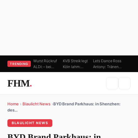
Wurst Rückruf
KVB Streik legt
Lets Dance Ross
TRENDING
ALDI: – bei…
Köln lahm:…
Antony: Tränen…
FHM
.
Home
›
Blaulicht News
›
BYD Brand Parkhaus: in Shenzhen:
des…
BLAULICHT NEWS
BYD Brand Parkhaus: in