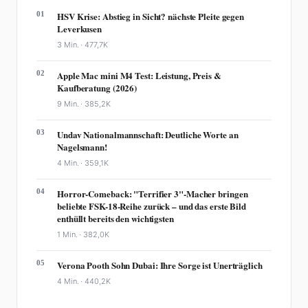
01
HSV Krise: Abstieg in Sicht? nächste Pleite gegen
Leverkusen
3 Min. ·
477,7K
02
Apple Mac mini M4 Test: Leistung, Preis &
Kaufberatung (2026)
9 Min. ·
385,2K
03
Undav Nationalmannschaft: Deutliche Worte an
Nagelsmann!
4 Min. ·
359,1K
04
Horror-Comeback: "Terrifier 3"-Macher bringen
beliebte FSK-18-Reihe zurück – und das erste Bild
enthüllt bereits den wichtigsten
1 Min. ·
382,0K
05
Verona Pooth Sohn Dubai: Ihre Sorge ist Unerträglich
4 Min. ·
440,2K