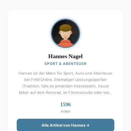
Hannes Nagel
SPORT & ABENTEUER
Hannes ist der Mann für Sport, Auto und Abenteuer
bei FHM Online. Ehemaliger Leistungssportler
(Triathlon, falls es jemanden interessiert), heute
lieber auf dem Rennrad, im Fitnessstudio oder beim
Kochen am Smoker. Sein Wissen über Sport ist
1596
enzyklopädisch: Egal ob Bundesliga-Analyse, Formel 1,
Artikel
UFC oder Olympia – Hannes liefert fundierte
Einschätzungen mit der Leidenschaft eines echten
Fans. Aber Sport ist nur die halbe Miete: Hannes ist
Alle Artikel von Hannes →