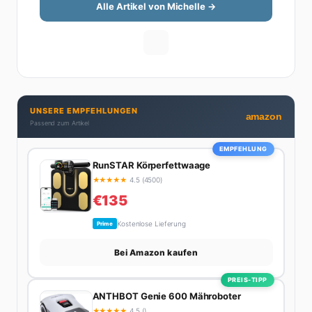
versteht – ohne Fachchinesisch, dafür mit konkreten
Alle Artikel von Michelle →
Tipps zum Umsetzen. Von ETF-Strategien über
Gehaltsverhandlungen bis hin zu Steuertricks:
Michelle hat den Durchblick und teilt ihn gerne.
Außerdem schreibt sie über Karriere-Themen,
Produktivitäts-Hacks und die Frage, wie man Job und
Privatleben unter einen Hut bekommt. Privat ist sie
UNSERE EMPFEHLUNGEN
bekennende Kaffee-Süchtige (3+ Tassen am Tag,
amazon
Passend zum Artikel
Minimum), Podcast-Hörerin und verbringt ihre
Wochenenden am liebsten in der Natur oder auf dem
EMPFEHLUNG
nächsten Flohmarkt.
RunSTAR Körperfettwaage
★
★
★
★
★
4.5 (4500)
€135
Kostenlose Lieferung
Prime
Bei Amazon kaufen
PREIS-TIPP
ANTHBOT Genie 600 Mähroboter
★
★
★
★
★
4.5 ()