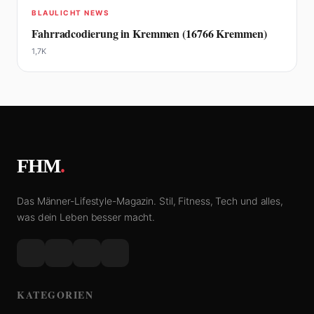
BLAULICHT NEWS
Fahrradcodierung in Kremmen (16766 Kremmen)
1,7K
FHM
.
Das Männer-Lifestyle-Magazin. Stil, Fitness, Tech und alles,
was dein Leben besser macht.
KATEGORIEN