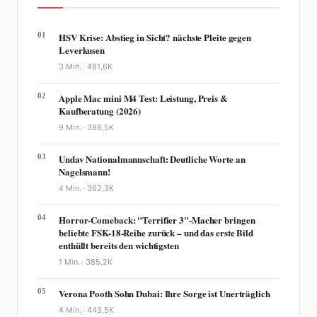
01
HSV Krise: Abstieg in Sicht? nächste Pleite gegen
Leverkusen
3 Min. ·
481,6K
02
Apple Mac mini M4 Test: Leistung, Preis &
Kaufberatung (2026)
9 Min. ·
388,5K
03
Undav Nationalmannschaft: Deutliche Worte an
Nagelsmann!
4 Min. ·
362,3K
04
Horror-Comeback: "Terrifier 3"-Macher bringen
beliebte FSK-18-Reihe zurück – und das erste Bild
enthüllt bereits den wichtigsten
1 Min. ·
385,2K
05
Verona Pooth Sohn Dubai: Ihre Sorge ist Unerträglich
4 Min. ·
443,5K