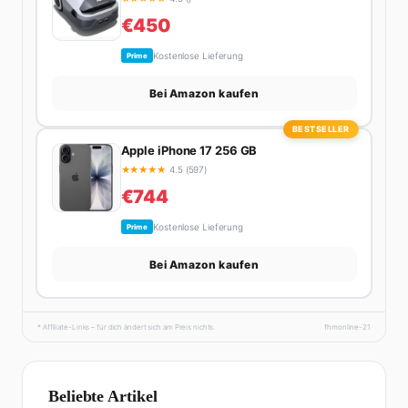
€450
Kostenlose Lieferung
Prime
Bei Amazon kaufen
BESTSELLER
Apple iPhone 17 256 GB
★
★
★
★
★
4.5 (597)
€744
Kostenlose Lieferung
Prime
Bei Amazon kaufen
* Affiliate-Links – für dich ändert sich am Preis nichts.
fhmonline-21
Beliebte Artikel