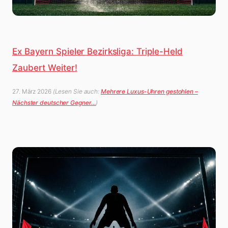
Ex Bayern Spieler Bezirksliga: Triple-Held
Zaubert Weiter!
27. März 2026
(Lesen Sie auch:
Mehrere Luxus-Uhren gestohlen –
Nächster deutscher Gegner…
)