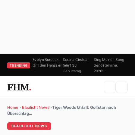
Evelyn Burdecki
Sorana Cîrstea
Sing Meinen Song
Grill den Henssler:
feiert 36.
Sendetermine:
TRENDING
…
Geburtstag…
2026:…
FHM
.
Home
›
Blaulicht News
›
Tiger Woods Unfall: Golfstar nach
Überschlag…
BLAULICHT NEWS