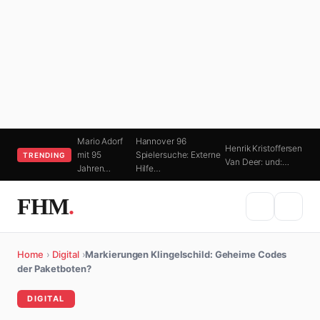
Mario Adorf
Hannover 96
Henrik Kristoffersen
mit 95
Spielersuche: Externe
TRENDING
Van Deer: und:…
Jahren…
Hilfe…
FHM
.
Home
›
Digital
›
Markierungen Klingelschild: Geheime Codes
der Paketboten?
DIGITAL