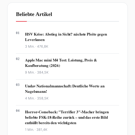
Beliebte Artikel
01
HSV Krise: Abstieg in Sicht? nächste Pleite gegen
Leverkusen
3 Min. ·
476,8K
02
Apple Mac mini M4 Test: Leistung, Preis &
Kaufberatung (2026)
9 Min. ·
384,5K
03
Undav Nationalmannschaft: Deutliche Worte an
Nagelsmann!
4 Min. ·
358,5K
04
Horror-Comeback: "Terrifier 3"-Macher bringen
beliebte FSK-18-Reihe zurück – und das erste Bild
enthüllt bereits den wichtigsten
1 Min. ·
381,4K