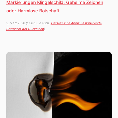
Markierungen Klingelschild: Geheime Zeichen
oder Harmlose Botschaft
9. März 2026
(Lesen Sie auch:
Tiefseefische Arten: Faszinierende
Bewohner der Dunkelheit
)