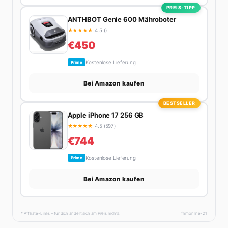
PREIS-TIPP
ANTHBOT Genie 600 Mähroboter
★
★
★
★
★
4.5 ()
€450
Kostenlose Lieferung
Prime
Bei Amazon kaufen
BESTSELLER
Apple iPhone 17 256 GB
★
★
★
★
★
4.5 (597)
€744
Kostenlose Lieferung
Prime
Bei Amazon kaufen
* Affiliate-Links – für dich ändert sich am Preis nichts.
fhmonline-21