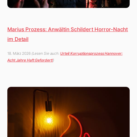
Marius Prozess: Anwältin Schildert Horror-Nacht
im Detail
18. März 2026
(Lesen Sie auch:
Urteil Korruptionsprozess Hannover:
Acht Jahre Haft Gefordert!
)